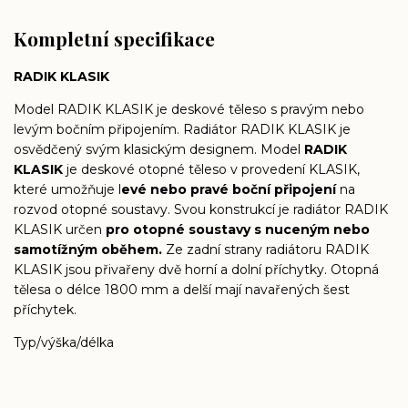
Kompletní specifikace
RADIK KLASIK
Model RADIK KLASIK je deskové těleso s pravým nebo
levým bočním připojením. Radiátor RADIK KLASIK je
osvědčený svým klasickým designem. Model
RADIK
KLASIK
je deskové otopné těleso v provedení KLASIK,
které umožňuje l
evé nebo pravé boční připojení
na
rozvod otopné soustavy. Svou konstrukcí je radiátor RADIK
KLASIK určen
pro otopné soustavy s nuceným nebo
samotížným oběhem.
Ze zadní strany radiátoru RADIK
KLASIK jsou přivařeny dvě horní a dolní příchytky. Otopná
tělesa o délce 1800 mm a delší mají navařených šest
příchytek.
Typ/výška/délka