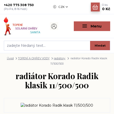
+420 775 308 750
0
ks
CZK
0 Kč
(Po-Pá, 8-16 hod.)
Menu
Hledat
Úvod
TOPENÍ A OHŘEV VODY
radiátory
radiátor Korado Radik klasik
11/500/500
radiátor Korado Radik
klasik 11/500/500