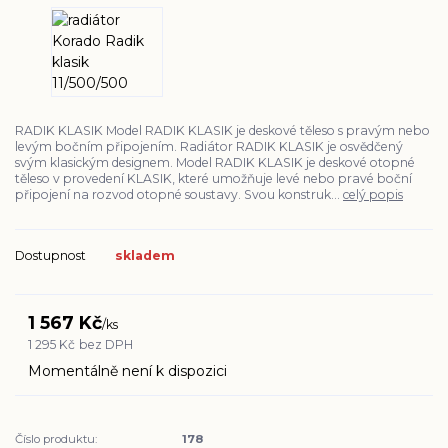
RADIK KLASIK Model RADIK KLASIK je deskové těleso s pravým nebo
levým bočním připojením. Radiátor RADIK KLASIK je osvědčený
svým klasickým designem. Model RADIK KLASIK je deskové otopné
těleso v provedení KLASIK, které umožňuje levé nebo pravé boční
připojení na rozvod otopné soustavy. Svou konstruk...
celý popis
Dostupnost
skladem
1 567 Kč
/
ks
1 295 Kč
bez DPH
Momentálně není k dispozici
Číslo produktu:
178