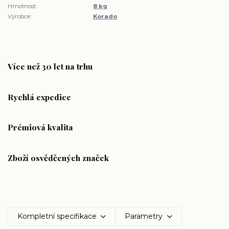
Hmotnost:
8 kg
Výrobce:
Korado
Více než 30 let na trhu
Rychlá expedice
Prémiová kvalita
Zboží osvědčených značek
Kompletní specifikace
Parametry