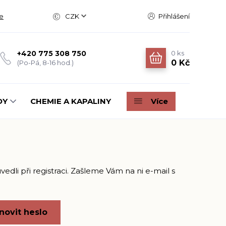
e
CZK
Přihlášení
0
ks
+420 775 308 750
0 Kč
(Po-Pá, 8-16 hod.)
DY
CHEMIE A KAPALINY
Více
edli při registraci. Zašleme Vám na ni e-mail s
novit heslo