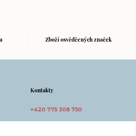
a
Zboží osvědčených značek
Kontakty
+420 775 308 750
info@masnicak.cz