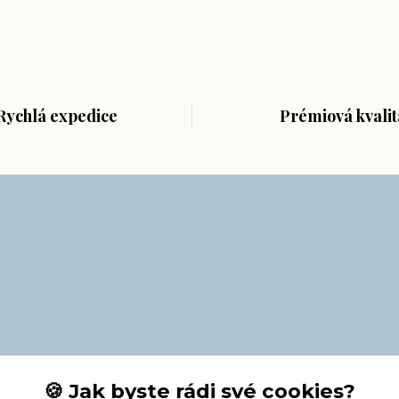
Rychlá expedice
Prémiová kvalit
🍪 Jak byste rádi své cookies?