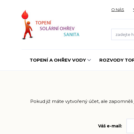
O NÁS
TOPENÍ A OHŘEV VODY
ROZVODY TOP
Pokud již máte vytvořený účet, ale zapomněli j
Váš e-mail: