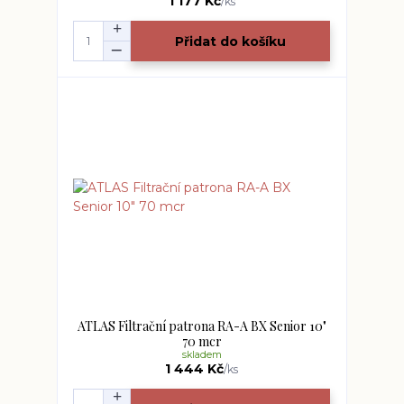
1 177 Kč
/
ks
Přidat do košíku
ATLAS Filtrační patrona RA-A BX Senior 10"
70 mcr
skladem
1 444 Kč
/
ks