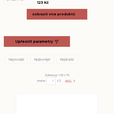
123 Kč
zobrazit více produktů
Upřesnit parametry
Nejnovější
Nejlevnější
Nejdražší
Zobrazuji 1-50 z 74
strana
z 2
další