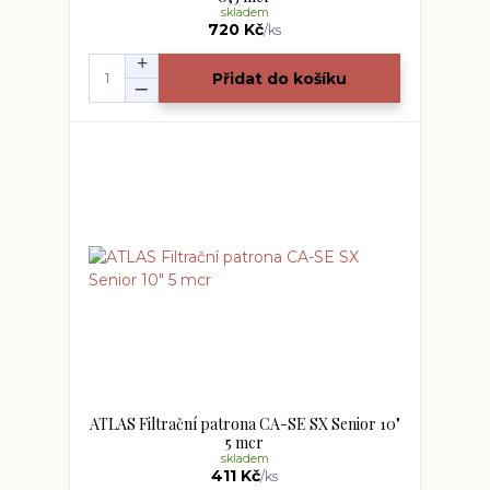
skladem
720 Kč
/
ks
Přidat do košíku
ATLAS Filtrační patrona CA-SE SX Senior 10"
5 mcr
skladem
411 Kč
/
ks