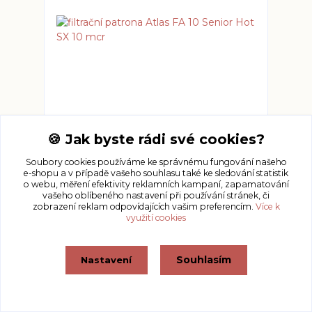
filtrační patrona Atlas FA 10 Senior Hot SX 10
🍪 Jak byste rádi své cookies?
mcr
skladem
110 Kč
Soubory cookies používáme ke správnému fungování našeho
/
ks
e-shopu a v případě vašeho souhlasu také ke sledování statistik
o webu, měření efektivity reklamních kampaní, zapamatování
Přidat do košíku
vašeho oblíbeného nastavení při používání stránek, či
zobrazení reklam odpovídajících vašim preferencím.
Více k
využití cookies
Souhlasím
Nastavení