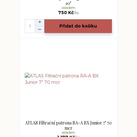
10"
skladem
750 Kč
/
ks
Přidat do košíku
ATLAS Filtrační patrona RA-A BX Junior 7" 70
mcr
skladem