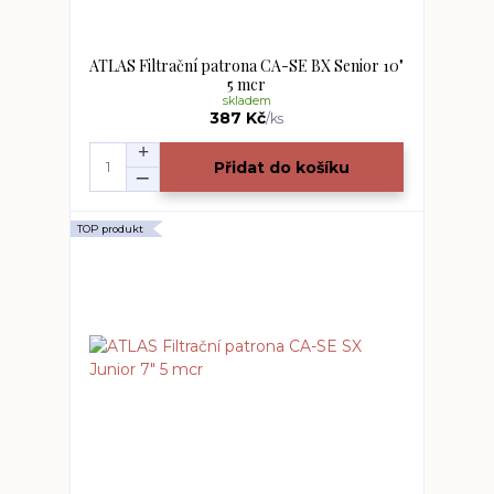
ATLAS Filtrační patrona CA-SE BX Senior 10"
5 mcr
skladem
387 Kč
/
ks
Přidat do košíku
TOP produkt