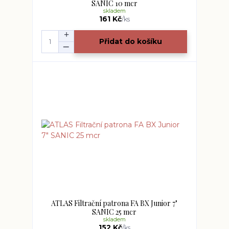
SANIC 10 mcr
skladem
161 Kč
/
ks
Přidat do košíku
ATLAS Filtrační patrona FA BX Junior 7"
SANIC 25 mcr
skladem
152 Kč
/
ks