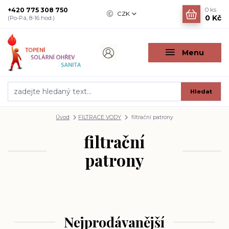
+420 775 308 750
0
ks
CZK
0 Kč
(Po-Pá, 8-16 hod.)
Menu
Hledat
Úvod
FILTRACE VODY
filtrační patrony
filtrační
patrony
Nejprodávanější