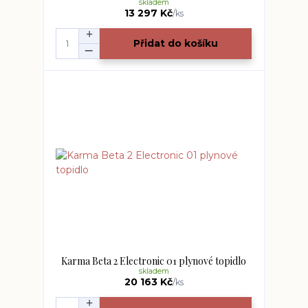
skladem
13 297 Kč
/
ks
Přidat do košíku
Karma Beta 2 Electronic 01 plynové topidlo
skladem
20 163 Kč
/
ks