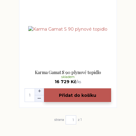
Karma Gamat S 90 plynové topidlo
skladem
16 729 Kč
/
ks
Přidat do košíku
strana
z 1