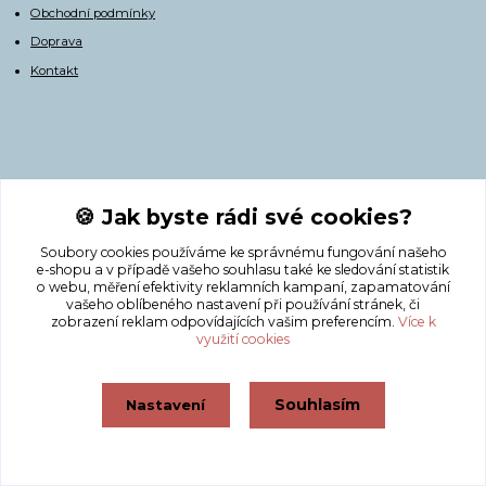
Obchodní podmínky
Doprava
Kontakt
🍪 Jak byste rádi své cookies?
Soubory cookies používáme ke správnému fungování našeho
e-shopu a v případě vašeho souhlasu také ke sledování statistik
Kontakty
o webu, měření efektivity reklamních kampaní, zapamatování
vašeho oblíbeného nastavení při používání stránek, či
zobrazení reklam odpovídajících vašim preferencím.
Více k
+420 775 308 750
využití cookies
info@masnicak.cz
Souhlasím
Nastavení