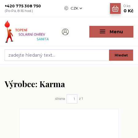
+420 775 308 750
0
ks
CZK
0 Kč
(Po-Pá, 8-16 hod.)
Menu
Hledat
Výrobce: Karma
strana
z 1