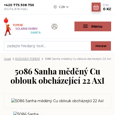
+420 775 308 750
0
ks
CZK
0 Kč
(Po-Pá, 8-16 hod.)
Menu
Hledat
Úvod
ROZVODY TOPENÍ
5086 Sanha měděný Cu oblouk obcházející 22 AxI
5086 Sanha měděný Cu
oblouk obcházející 22 AxI