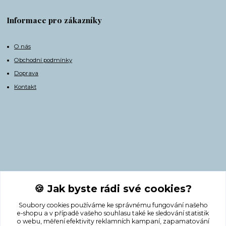
Informace pro zákazníky
O nás
Obchodní podmínky
Doprava
Kontakt
Kontakty
🍪 Jak byste rádi své cookies?
Soubory cookies používáme ke správnému fungování našeho
+420 775 308 750
e-shopu a v případě vašeho souhlasu také ke sledování statistik
o webu, měření efektivity reklamních kampaní, zapamatování