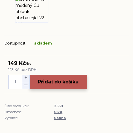
Dostupnost
skladem
149 Kč
/
ks
123 Kč
bez DPH
Přidat do košíku
Číslo produktu:
2559
Hmotnost:
0 kg
Výrobce:
Sanha