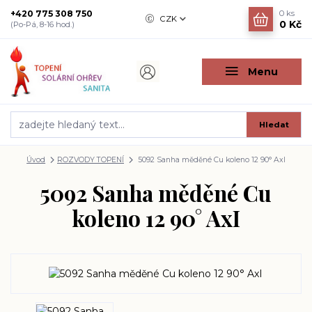
+420 775 308 750
0
ks
CZK
0 Kč
(Po-Pá, 8-16 hod.)
Menu
Hledat
Úvod
ROZVODY TOPENÍ
5092 Sanha měděné Cu koleno 12 90° AxI
5092 Sanha měděné Cu
koleno 12 90° AxI