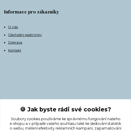
Informace pro zákazníky
O nás
Obchodní podmínky
Doprava
Kontakt
Kontakty
🍪 Jak byste rádi své cookies?
Soubory cookies používáme ke správnému fungování našeho
+420 775 308 750
e-shopu a v případě vašeho souhlasu také ke sledování statistik
o webu, měření efektivity reklamních kampaní, zapamatování