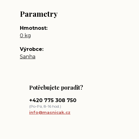
Parametry
Hmotnost
0 kg
Výrobce
Sanha
Potřebujete poradit?
+420 775 308 750
(Po-Pá, 8-16 hod.)
info@masnicak.cz