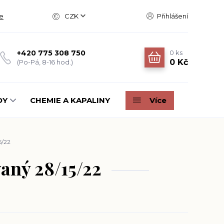
e
CZK
Přihlášení
0
ks
+420 775 308 750
0 Kč
(Po-Pá, 8-16 hod.)
DY
CHEMIE A KAPALINY
Více
5/22
aný 28/15/22