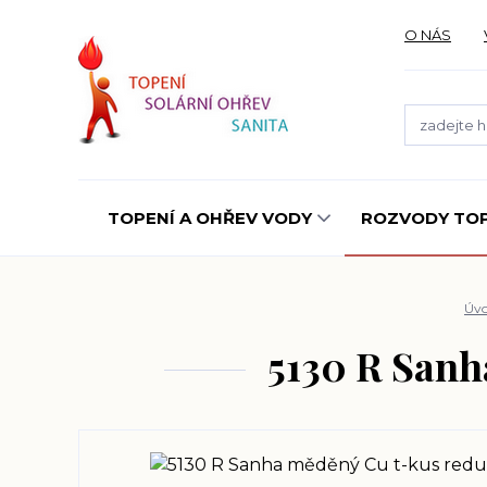
O NÁS
TOPENÍ A OHŘEV VODY
ROZVODY TOP
Úv
5130 R Sanh