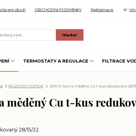
Vrácení zboží
OBCHODNÍ PODMÍNKY
Reklamace
Víc
Hledat
ENÍ
TERMOSTATY A REGULACE
FILTRACE VO
od
ROZVODY TOPENÍ
5130 R Sanha měděný Cu t-kus redukovaný 28/1
a měděný Cu t-kus redukov