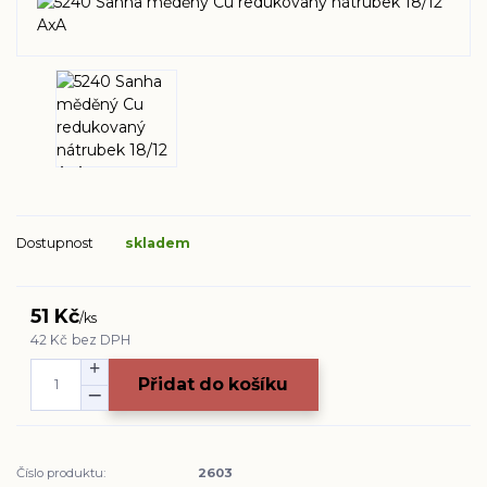
Dostupnost
skladem
51 Kč
/
ks
42 Kč
bez DPH
Přidat do košíku
Číslo produktu:
2603