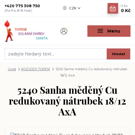
+420 775 308 750
0
ks
CZK
0 Kč
(Po-Pá, 8-16 hod.)
Menu
Hledat
Úvod
ROZVODY TOPENÍ
5240 Sanha měděný Cu redukovaný nátrubek
18/12 AxA
5240 Sanha měděný Cu
redukovaný nátrubek 18/12
AxA