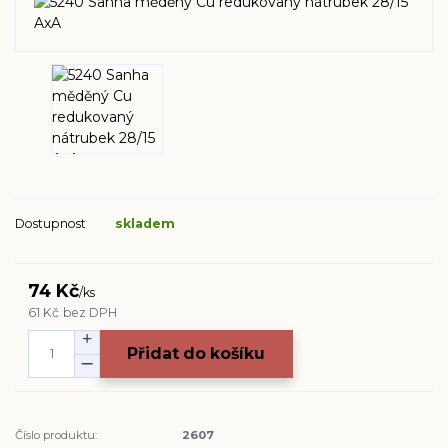
Dostupnost
skladem
74 Kč
/
ks
61 Kč
bez DPH
Přidat do košíku
Číslo produktu:
2607