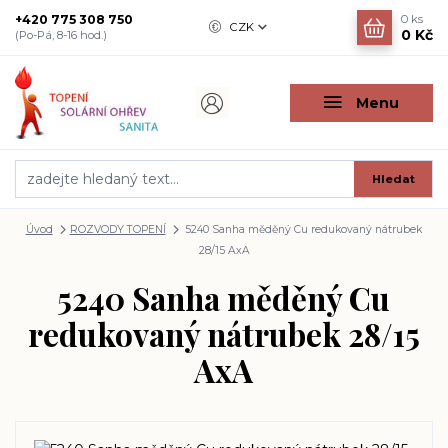
+420 775 308 750
0
ks
CZK
0 Kč
(Po-Pá, 8-16 hod.)
Menu
Hledat
Úvod
ROZVODY TOPENÍ
5240 Sanha měděný Cu redukovaný nátrubek
28/15 AxA
5240 Sanha měděný Cu
redukovaný nátrubek 28/15
AxA