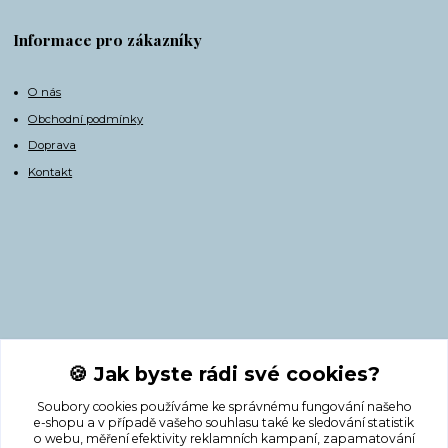
Informace pro zákazníky
O nás
Obchodní podmínky
Doprava
Kontakt
Kontakty
🍪 Jak byste rádi své cookies?
Soubory cookies používáme ke správnému fungování našeho
+420 775 308 750
e-shopu a v případě vašeho souhlasu také ke sledování statistik
o webu, měření efektivity reklamních kampaní, zapamatování