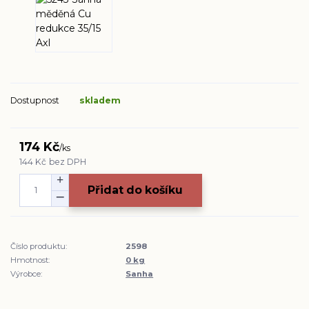
Dostupnost
skladem
174 Kč
/
ks
144 Kč
bez DPH
Přidat do košíku
Číslo produktu:
2598
Hmotnost:
0 kg
Výrobce:
Sanha