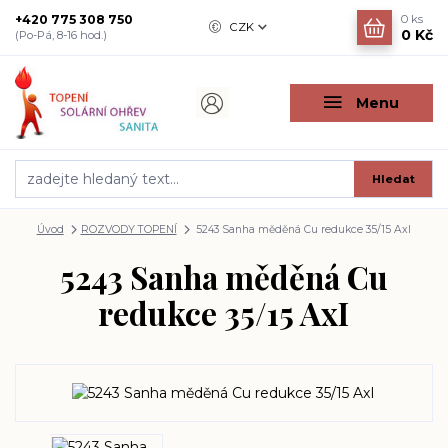
+420 775 308 750
0
ks
CZK
0 Kč
(Po-Pá, 8-16 hod.)
Menu
Hledat
Úvod
ROZVODY TOPENÍ
5243 Sanha měděná Cu redukce 35/15 AxI
5243 Sanha měděná Cu
redukce 35/15 AxI