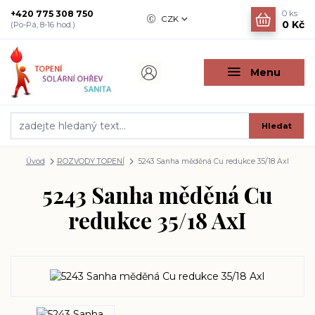
+420 775 308 750
0
ks
CZK
0 Kč
(Po-Pá, 8-16 hod.)
Menu
Hledat
Úvod
ROZVODY TOPENÍ
5243 Sanha měděná Cu redukce 35/18 AxI
5243 Sanha měděná Cu
redukce 35/18 AxI