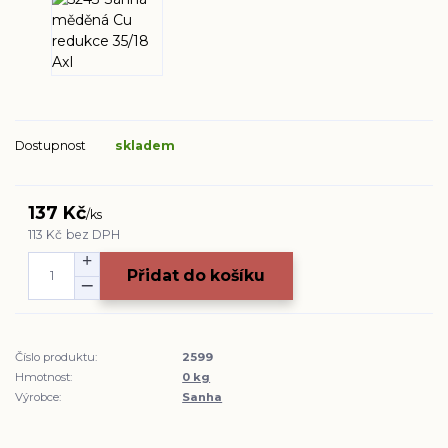
Dostupnost
skladem
137 Kč
/
ks
113 Kč
bez DPH
Přidat do košíku
Číslo produktu:
2599
Hmotnost:
0 kg
Výrobce:
Sanha