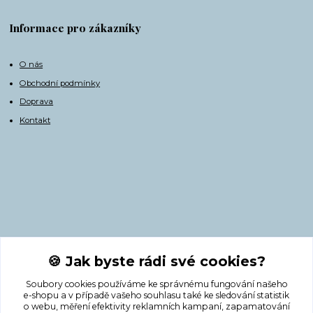
Informace pro zákazníky
O nás
Obchodní podmínky
Doprava
Kontakt
Kontakty
🍪 Jak byste rádi své cookies?
Soubory cookies používáme ke správnému fungování našeho
+420 775 308 750
e-shopu a v případě vašeho souhlasu také ke sledování statistik
o webu, měření efektivity reklamních kampaní, zapamatování