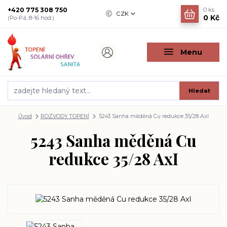
+420 775 308 750
0
ks
CZK
0 Kč
(Po-Pá, 8-16 hod.)
Menu
Hledat
Úvod
ROZVODY TOPENÍ
5243 Sanha měděná Cu redukce 35/28 AxI
5243 Sanha měděná Cu
redukce 35/28 AxI