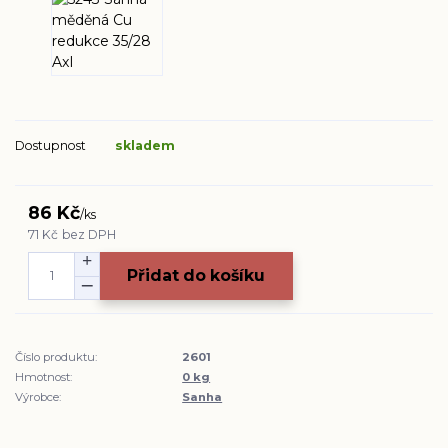
Dostupnost
skladem
86 Kč
/
ks
71 Kč
bez DPH
Přidat do košíku
Číslo produktu:
2601
Hmotnost:
0 kg
Výrobce:
Sanha