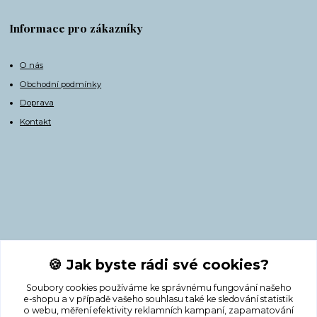
Informace pro zákazníky
O nás
Obchodní podmínky
Doprava
Kontakt
Kontakty
🍪 Jak byste rádi své cookies?
Soubory cookies používáme ke správnému fungování našeho
+420 775 308 750
e-shopu a v případě vašeho souhlasu také ke sledování statistik
o webu, měření efektivity reklamních kampaní, zapamatování