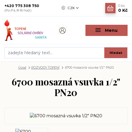
+420 775 308 750
0
ks
CZK
0 Kč
(Po-Pá, 8-16 hod.)
Menu
Hledat
Úvod
ROZVODY TOPENÍ
6700 mosazná vsuvka 1/2" PN20
6700 mosazná vsuvka 1/2"
PN20