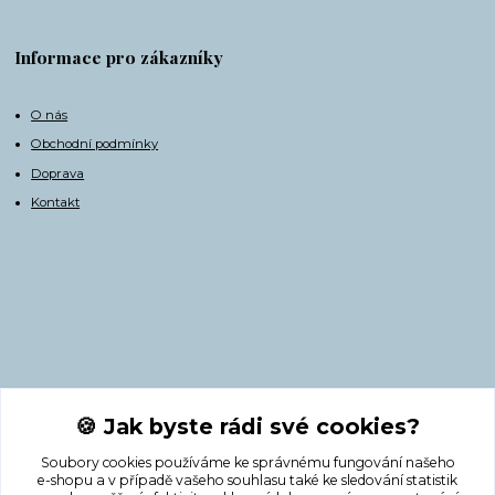
Informace pro zákazníky
O nás
Obchodní podmínky
Doprava
Kontakt
Kontakty
🍪 Jak byste rádi své cookies?
Soubory cookies používáme ke správnému fungování našeho
+420 775 308 750
e-shopu a v případě vašeho souhlasu také ke sledování statistik