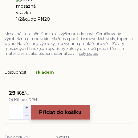
Mosazná instalační fitinka se zvýšenou odolností. Certifikovaný
výrobek na pitnou vodu. Možnosti použití v rozvodech vody, topení a
plynu. Na všechny výrobky jsou vydána prohlášení o věci. Závity
mosazných fitinek jsou opatřeny zářezy pro lepší práci s těsnícím
materiálem. Jako těsnící materiál závi...
celý popis
Dostupnost
skladem
29 Kč
/
ks
24 Kč
bez DPH
Přidat do košíku
Číslo produktu:
229131