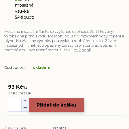
Mosazná instalační fitinka se zvýšenou odolností. Certifikovaný
výrobek na pitnou vodu. Možnosti použití v rozvodech vody, topení a
plynu. Na všechny výrobky jsou vydána prohlášení o věci. Závity
mosazných fitinek jsou opatřeny zářezy pro lepší práci s těsnícím
materiálem. Jako těsnící materiál závi...
celý popis
Dostupnost
skladem
93 Kč
/
ks
77 Kč
bez DPH
Přidat do košíku
Číslo produktu:
1339131