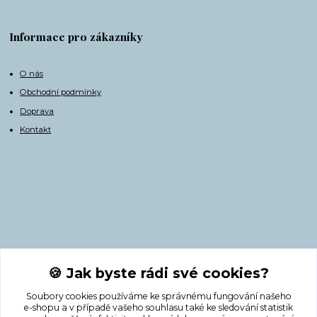
Informace pro zákazníky
O nás
Obchodní podmínky
Doprava
Kontakt
Kontakty
🍪 Jak byste rádi své cookies?
Soubory cookies používáme ke správnému fungování našeho
+420 775 308 750
e-shopu a v případě vašeho souhlasu také ke sledování statistik