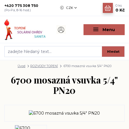
+420 775 308 750
0
ks
CZK
0 Kč
(Po-Pá, 8-16 hod.)
Menu
Hledat
Úvod
ROZVODY TOPENÍ
6700 mosazná vsuvka 5/4" PN20
6700 mosazná vsuvka 5/4"
PN20