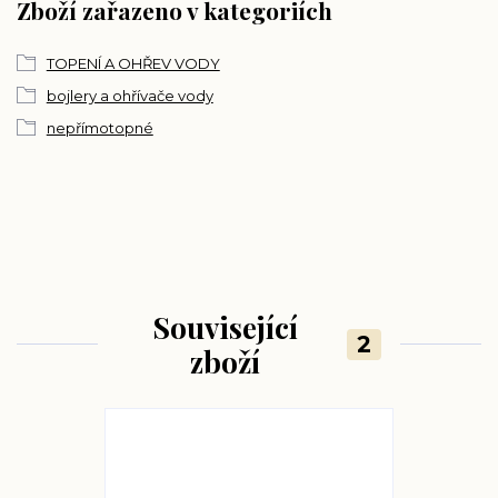
Zboží zařazeno v kategoriích
TOPENÍ A OHŘEV VODY
bojlery a ohřívače vody
nepřímotopné
Související
2
zboží
TOP produkt