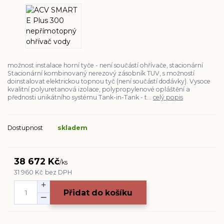
možnost instalace horní tyče - není součástí ohřívače, stacionární
Stacionární kombinovaný nerezový zásobník TUV, s možností
doinstalovat elektrickou topnou tyč (není součástí dodávky). Vysoce
kvalitní polyuretanová izolace, polypropylenové opláštění a
přednosti unikátního systému Tank-in-Tank - t...
celý popis
Dostupnost
skladem
38 672 Kč
/
ks
31 960 Kč
bez DPH
Přidat do košíku