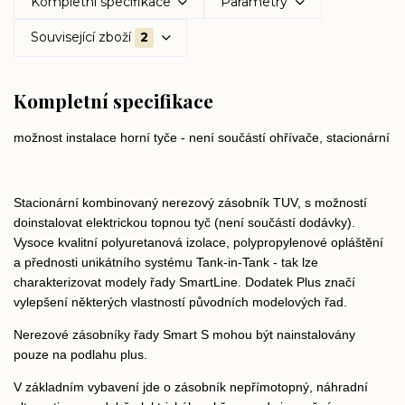
Kompletní specifikace
Parametry
Související zboží
2
Kompletní specifikace
možnost instalace horní tyče - není součástí ohřívače, stacionární
Stacionární kombinovaný nerezový zásobník TUV, s možností
doinstalovat elektrickou topnou tyč (není součástí dodávky).
Vysoce kvalitní polyuretanová izolace, polypropylenové opláštění
a přednosti unikátního systému Tank-in-Tank - tak lze
charakterizovat modely řady SmartLine. Dodatek Plus značí
vylepšení některých vlastností původních modelových řad.
Nerezové zásobníky řady Smart S mohou být nainstalovány
pouze na podlahu plus.
V základním vybavení jde o zásobník nepřímotopný, náhradní