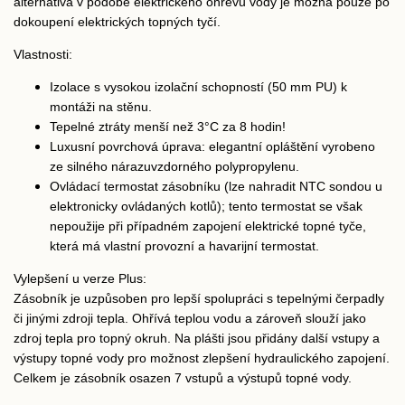
alternativa v podobě elektrického ohřevu vody je možná pouze po
dokoupení elektrických topných tyčí.
Vlastnosti:
Izolace s vysokou izolační schopností (50 mm PU) k
montáži na stěnu.
Tepelné ztráty menší než 3°C za 8 hodin!
Luxusní povrchová úprava: elegantní opláštění vyrobeno
ze silného nárazuvzdorného polypropylenu.
Ovládací termostat zásobníku (lze nahradit NTC sondou u
elektronicky ovládaných kotlů); tento termostat se však
nepoužije při případném zapojení elektrické topné tyče,
která má vlastní provozní a havarijní termostat.
Vylepšení u verze Plus:
Zásobník je uzpůsoben pro lepší spolupráci s tepelnými čerpadly
či jinými zdroji tepla. Ohřívá teplou vodu a zároveň slouží jako
zdroj tepla pro topný okruh. Na plášti jsou přidány další vstupy a
výstupy topné vody pro možnost zlepšení hydraulického zapojení.
Celkem je zásobník osazen 7 vstupů a výstupů topné vody.