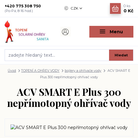
+420 775 308 750
0
ks
CZK
0 Kč
(Po-Pá, 8-16 hod.)
Menu
Hledat
Úvod
TOPENÍ A OHŘEV VODY
bojlery a ohřívače vody
ACV SMART E
Plus 300 nepřímotopný ohřívač vody
ACV SMART E Plus 300
nepřímotopný ohřívač vody