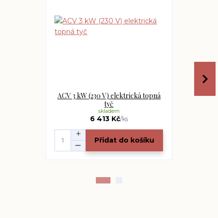
ACV 3 kW (230 V) elektrická topná
ACV 6 kW (
tyč
skladem
6 413 Kč
/
ks
Přidat do košíku