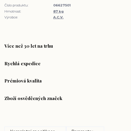
Číslo produktu:
06627501
Hmotnost:
87 kg
Výrobce:
A.C.V.
Více než 30 let na trhu
Rychlá expedice
Prémiová kvalita
Zboží osvědčených značek