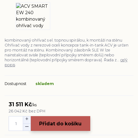
kombinovaný ohřívač s el. topnou spirálou, k montáži na stěnu
Ohřívač vody z nerezové oceli koncepce tank-in-tank ACV je určen
pro montáž na stěnu. Kombinovaný zásobník SLE W lze
nainstalovat svisle (teplovodní přípojky směrem dolů) nebo
horizontálně (teplovodní přípojky směrem doprava). Řada z...
celý
popis
Dostupnost
skladem
31 511 Kč
/
ks
26 042 Kč
bez DPH
Přidat do košíku