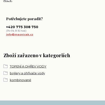
A.C.V.
Potřebujete poradit?
+420 775 308 750
(Po-Pá, 8-16 hod.)
info@masnicak.cz
Zboží zařazeno v kategoriích
TOPENÍ A OHŘEV VODY
bojlery a ohřívače vody
kombinované