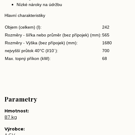
Nízké nároky na údržbu
Hlavní charakteristiky
Objem (celkem) (l):
242
Rozměry - šířka nebo průměr (bez přípojek) (mm):
565
Rozměry - Výška (bez přípojek) (mm):
1680
nejvyšší průtok 40°C (l/10´):
700
Max. topný příkon (kW):
68
Parametry
Hmotnost
87 kg
Výrobce