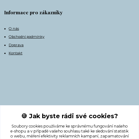
Informace pro zákazníky
O nás
Obchodní podmínky
Doprava
Kontakt
Kontakty
🍪 Jak byste rádi své cookies?
Soubory cookies používáme ke správnému fungování našeho
+420 775 308 750
e-shopu a v případě vašeho souhlasu také ke sledování statistik
o webu, měření efektivity reklamních kampaní, zapamatování