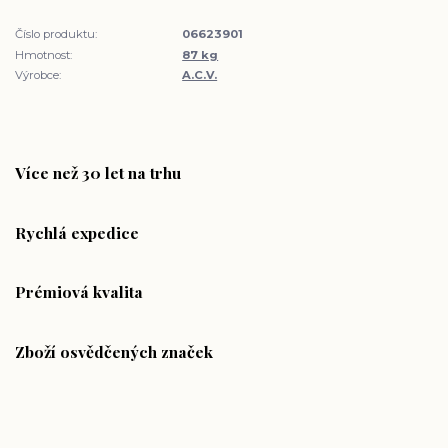
Číslo produktu:
06623901
Hmotnost:
87 kg
Výrobce:
A.C.V.
Více než 30 let na trhu
Rychlá expedice
Prémiová kvalita
Zboží osvědčených značek