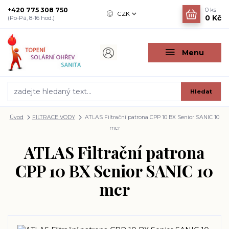
+420 775 308 750
0
ks
CZK
0 Kč
(Po-Pá, 8-16 hod.)
Menu
Hledat
Úvod
FILTRACE VODY
ATLAS Filtrační patrona CPP 10 BX Senior SANIC 10
mcr
ATLAS Filtrační patrona
CPP 10 BX Senior SANIC 10
mcr