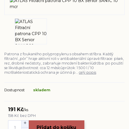
Patrona z foukaného polypropylenu s obsahem stříbra. Každý
filtrační „pór” hraje aktivní roli v antibakteriální úpravě.filtrace: písek,
rez, drobné nečistoty, zabraňuje množení bakteriíúdržba: po použití
se likviduježivotnost: cca 12 měsícůprůtok: 1 500 l / 10
mcrBakteriostatická ochrana je účinná p...
celý popis
Dostupnost
skladem
191 Kč
/
ks
158 Kč
bez DPH
Přidat do košíku