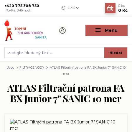
+420 775 308 750
0
ks
CZK
0 Kč
(Po-Pá, 8-16 hod.)
Menu
Hledat
Úvod
FILTRACE VODY
ATLAS Filtrační patrona FA BX Junior 7" SANIC 10
mcr
ATLAS Filtrační patrona FA
BX Junior 7" SANIC 10 mcr