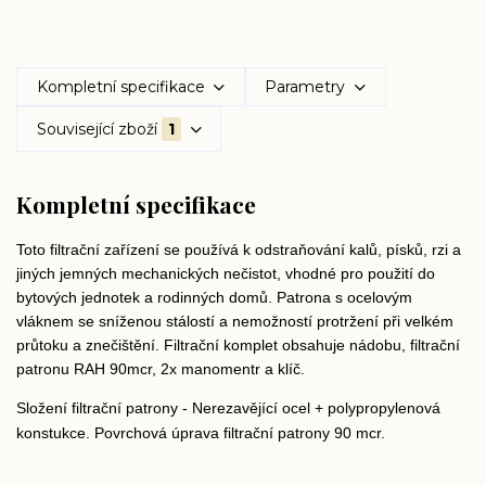
Kompletní specifikace
Parametry
Související zboží
1
Kompletní specifikace
Toto filtrační zařízení se používá k odstraňování kalů, písků, rzi a
jiných jemných mechanických nečistot, vhodné pro použití do
bytových jednotek a rodinných domů. Patrona s ocelovým
vláknem se sníženou stálostí a nemožností protržení při velkém
průtoku a znečištění. Filtrační komplet obsahuje nádobu, filtrační
patronu RAH 90mcr, 2x manomentr a klíč.
Složení filtrační patrony - Nerezavějící ocel + polypropylenová
konstukce. Povrchová úprava filtrační patrony 90 mcr.