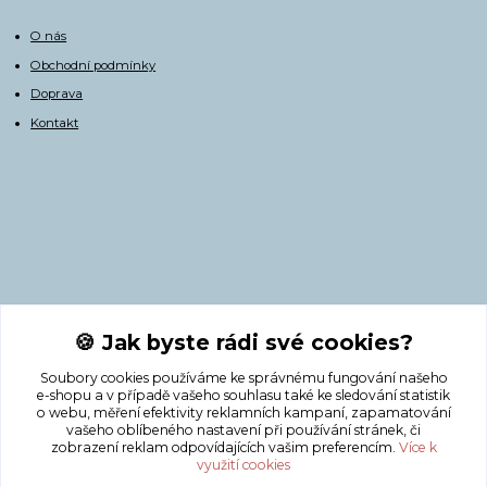
O nás
Obchodní podmínky
Doprava
Kontakt
Kontakty
🍪 Jak byste rádi své cookies?
Soubory cookies používáme ke správnému fungování našeho
+420 775 308 750
e-shopu a v případě vašeho souhlasu také ke sledování statistik
o webu, měření efektivity reklamních kampaní, zapamatování
vašeho oblíbeného nastavení při používání stránek, či
info@masnicak.cz
zobrazení reklam odpovídajících vašim preferencím.
Více k
využití cookies