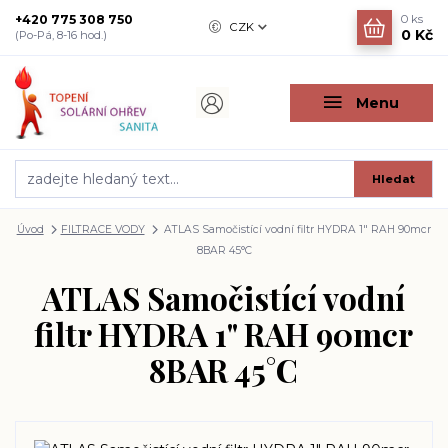
+420 775 308 750
0
ks
CZK
0 Kč
(Po-Pá, 8-16 hod.)
Menu
Hledat
Úvod
FILTRACE VODY
ATLAS Samočistící vodní filtr HYDRA 1" RAH 90mcr
8BAR 45°C
ATLAS Samočistící vodní
filtr HYDRA 1" RAH 90mcr
8BAR 45°C