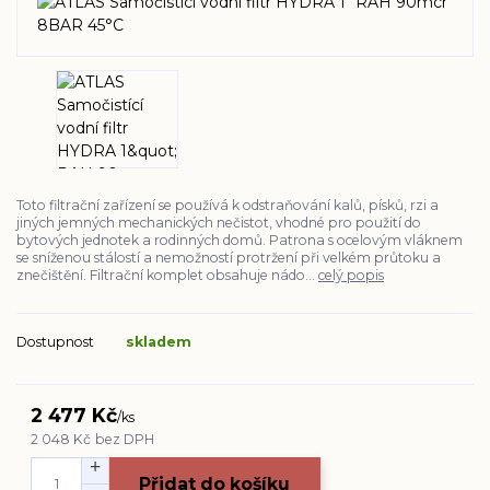
Toto filtrační zařízení se používá k odstraňování kalů, písků, rzi a
jiných jemných mechanických nečistot, vhodné pro použití do
bytových jednotek a rodinných domů. Patrona s ocelovým vláknem
se sníženou stálostí a nemožností protržení při velkém průtoku a
znečištění. Filtrační komplet obsahuje nádo...
celý popis
Dostupnost
skladem
2 477 Kč
/
ks
2 048 Kč
bez DPH
Přidat do košíku