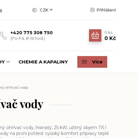
e
CZK
Přihlášení
0
ks
+420 775 308 750
0 Kč
(Po-Pá, 8-16 hod.)
DY
CHEMIE A KAPALINY
Více
ý ohřívač vody
vač vody
ý ohřívač vody, hranatý, 25 kW, užitný objem 115 l
ody na první pohled: vysoký komfort přípravy teplé