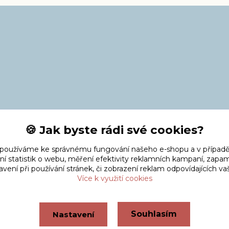
🍪 Jak byste rádi své cookies?
 používáme ke správnému fungování našeho e-shopu a v případě
ní statistik o webu, měření efektivity reklamních kampaní, zap
vení při používání stránek, či zobrazení reklam odpovídajících v
Více k využití cookies
Souhlasím
Nastavení
Vytvořeno na
Eshop-rychle.cz