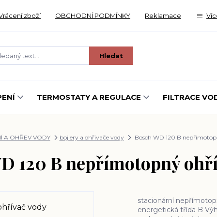
Vrácení zboží
OBCHODNÍ PODMÍNKY
Reklamace
Víc
Hledat
ENÍ
TERMOSTATY A REGULACE
FILTRACE VO
Í A OHŘEV VODY
bojlery a ohřívače vody
Bosch WD 120 B nepřímotopn
D 120 B nepřímotopný ohří
stacionární nepřímotopn
energetická třída B Výh