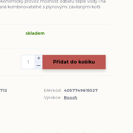
ekonomický provoz možnost odběru teplé vody i na
sně kombinovatelné s plynovými závěsnými kotli
skladem
Přidat do košíku
712
EAN kód:
4057749615527
Výrobce:
Bosch