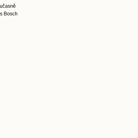
oučasně
rs Bosch