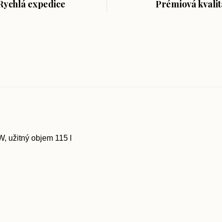
Rychlá expedice
Prémiová kvalit
W, užitný objem 115 l