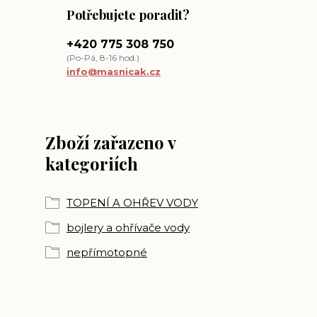
Potřebujete poradit?
+420 775 308 750
(Po-Pá, 8-16 hod.)
info@masnicak.cz
Zboží zařazeno v
kategoriích
TOPENÍ A OHŘEV VODY
bojlery a ohřívače vody
nepřímotopné