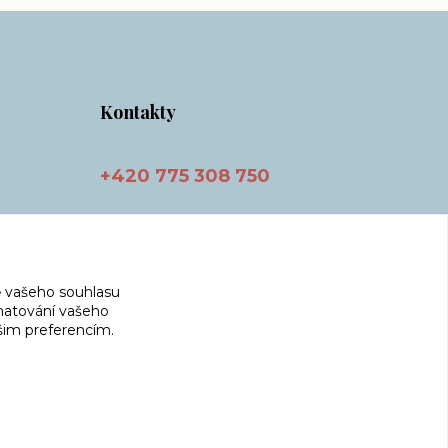
Kontakty
+420 775 308 750
info@masnicak.cz
 vašeho souhlasu
amatování vašeho
ašim preferencím.