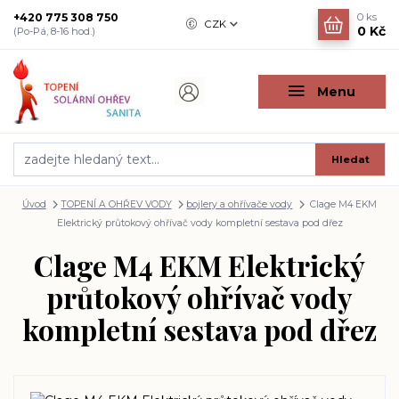
+420 775 308 750
0
ks
CZK
0 Kč
(Po-Pá, 8-16 hod.)
Menu
Hledat
Úvod
TOPENÍ A OHŘEV VODY
bojlery a ohřívače vody
Clage M4 EKM
Elektrický průtokový ohřívač vody kompletní sestava pod dřez
Clage M4 EKM Elektrický
průtokový ohřívač vody
kompletní sestava pod dřez