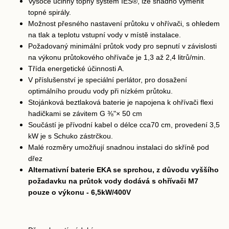
Vysoce účinný topný systém IES®, lze snadno vyměnit
topné spirály.
Možnost přesného nastavení průtoku v ohřívači, s ohledem
na tlak a teplotu vstupní vody v místě instalace.
Požadovaný minimální průtok vody pro sepnutí v závislosti
na výkonu průtokového ohřívače je 1,3 až 2,4 litrů/min.
Třída energetické účinnosti A.
V příslušenství je speciální perlátor, pro dosažení
optimálního proudu vody při nízkém průtoku.
Stojánková beztlaková baterie je napojena k ohřívači flexi
hadičkami se závitem G ⅜"× 50 cm
Součástí je přívodní kabel o délce cca70 cm, provedení 3,5
kW je s Schuko zástrčkou.
Malé rozměry umožňují snadnou instalaci do skříně pod
dřez
Alternativní baterie EKA se sprchou, z důvodu vyššího
požadavku na průtok vody dodává s ohřívači M7
pouze o výkonu - 6,5kW/400V