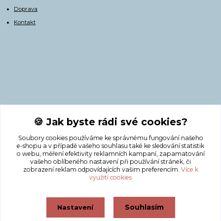
Doprava
Kontakt
Kontakty
🍪 Jak byste rádi své cookies?
Soubory cookies používáme ke správnému fungování našeho
+420 775 308 750
e-shopu a v případě vašeho souhlasu také ke sledování statistik
o webu, měření efektivity reklamních kampaní, zapamatování
vašeho oblíbeného nastavení při používání stránek, či
info@masnicak.cz
zobrazení reklam odpovídajících vašim preferencím.
Více k
využití cookies
Souhlasím
Nastavení