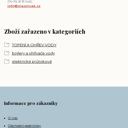
(Po-Pá, 8-16 hod.)
info@masnicak.cz
Zboží zařazeno v kategoriích
TOPENÍ A OHŘEV VODY
bojlery a ohřívače vody
elektrické průtokové
Informace pro zákazníky
O nás
Obchodní podmínky