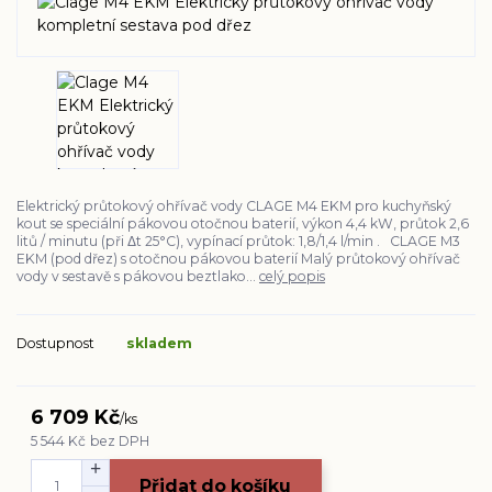
Elektrický průtokový ohřívač vody CLAGE M4 EKM pro kuchyňský
kout se speciální pákovou otočnou baterií, výkon 4,4 kW, průtok 2,6
litů / minutu (při Δt 25°C), vypínací průtok: 1,8/1,4 l/min . CLAGE M3
EKM (pod dřez) s otočnou pákovou baterií Malý průtokový ohřívač
vody v sestavě s pákovou beztlako...
celý popis
Dostupnost
skladem
6 709 Kč
/
ks
5 544 Kč
bez DPH
Přidat do košíku