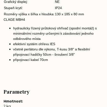
Grafický displej:
NE
Stupeň krytí:
IP24
Rozměry výška x šířka x hloubka:
130 x 185 x 80 mm
CLAGE MBH4
hydraulicky řízený průtokový ohřívač (spodní montáž) s
minimálními rozměry určenými k zásobování jednoho
odběrového místa
efektivní systém ohřevu IES
včetně perlátoru dle výkonu, T-kusu 3/8" a flexibilní
připojovací hadičky 50cm - šroubení 3/8"
připojovací kabel 70cm
Parametry
Hmotnost
2 kg