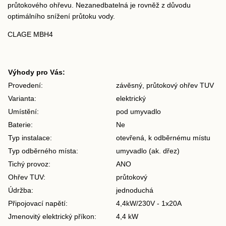
průtokového ohřevu. Nezanedbatelná je rovněž z důvodu
optimálního snížení průtoku vody.
CLAGE MBH4
Výhody pro Vás:
Provedení:
závěsný, průtokový ohřev TUV
Varianta:
elektrický
Umístění:
pod umyvadlo
Baterie:
Ne
Typ instalace:
otevřená, k odběrnému místu
Typ odběrného místa:
umyvadlo (ak. dřez)
Tichý provoz:
ANO
Ohřev TUV:
průtokový
Údržba:
jednoduchá
Připojovací napětí:
4,4kW/230V - 1x20A
Jmenovitý elektrický příkon:
4,4 kW