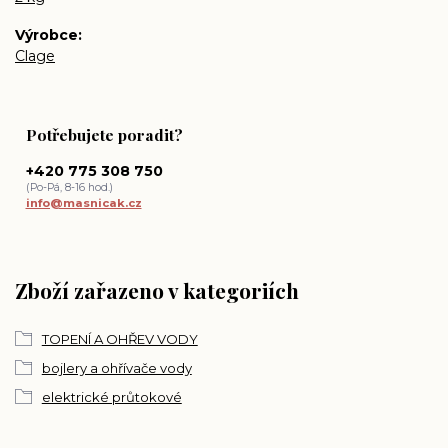
Výrobce
Clage
Potřebujete poradit?
+420 775 308 750
(Po-Pá, 8-16 hod.)
info@masnicak.cz
Zboží zařazeno v kategoriích
TOPENÍ A OHŘEV VODY
bojlery a ohřívače vody
elektrické průtokové