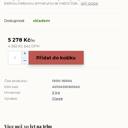
běžnou tlakovou armaturou se nabízí tlak...
celý popis
Dostupnost
skladem
5 278 Kč
/
ks
4 362 Kč
bez DPH
Přidat do košíku
Číslo produktu:
1500-16004
EAN kód:
4010436160045
Hmotnost:
2 kg
Výrobce:
Clage
Více než 30 let na trhu