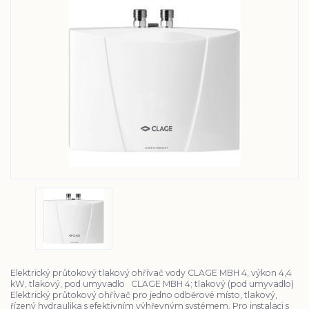
Elektrický průtokový tlakový ohřívač vody CLAGE MBH 4, výkon 4,4
kW, tlakový, pod umyvadlo CLAGE MBH 4; tlakový (pod umyvadlo)
Elektrický průtokový ohřívač pro jedno odběrové místo, tlakový,
řízený hydraulika s efektivním výhřevným systémem. Pro instalaci s