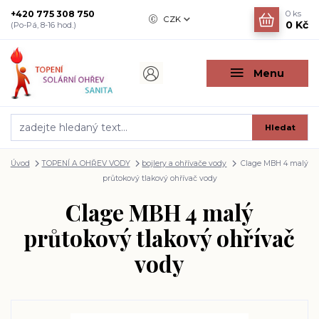
+420 775 308 750
0
ks
CZK
0 Kč
(Po-Pá, 8-16 hod.)
Menu
Hledat
Úvod
TOPENÍ A OHŘEV VODY
bojlery a ohřívače vody
Clage MBH 4 malý
průtokový tlakový ohřívač vody
Clage MBH 4 malý
průtokový tlakový ohřívač
vody