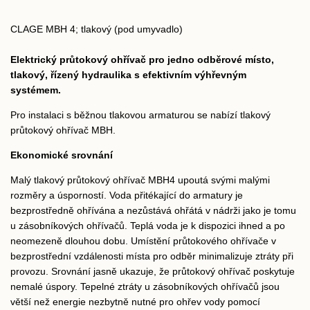
CLAGE MBH 4; tlakový (pod umyvadlo)
Elektrický průtokový ohřívač pro jedno odběrové místo,
tlakový, řízený hydraulika s efektivním výhřevným
systémem.
Pro instalaci s běžnou tlakovou armaturou se nabízí tlakový
průtokový ohřívač MBH.
Ekonomické srovnání
Malý tlakový průtokový ohřívač MBH4 upoutá svými malými
rozměry a úsporností. Voda přitékající do armatury je
bezprostředně ohřívána a nezůstává ohřátá v nádrži jako je tomu
u zásobníkových ohřívačů. Teplá voda je k dispozici ihned a po
neomezeně dlouhou dobu. Umístění průtokového ohřívače v
bezprostřední vzdálenosti místa pro odběr minimalizuje ztráty při
provozu. Srovnání jasně ukazuje, že průtokový ohřívač poskytuje
nemalé úspory. Tepelné ztráty u zásobníkových ohřívačů jsou
větší než energie nezbytně nutné pro ohřev vody pomocí