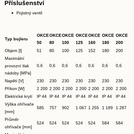
Příslušenství
Pojistný ventil
OKCE
OKCE
OKCE
OKCE
OKCE
OKCE
OKCE
Typ bojleru
50
80
100
125
160
180
200
Objem [l]
51
80
100
125
152
180
200
Maximální
0,6
0,6
0,6
0,6
0,6
0,6
0,6
provozní tlak
nádoby [MPa]
Napětí [V]
230
230
230
230
230
230
230
Příkon [W]
2 200
2 200
2 200
2 200
2 200
2 200
2 200
Elektrické krytí
IP 44
IP 44
IP 44
IP 44
IP 44
IP 44
IP 44
Výška ohřívače
585
757
902
1 067
1 255
1 189
1 287
[mm]
Průměr
524
524
524
524
524
584
584
ohřívače [mm]