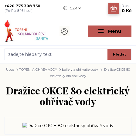
+420 775 308 750
0
ks
CZK
0 Kč
(Po-Pá, 8-16 hod.)
Menu
Hledat
Úvod
TOPENÍ A OHŘEV VODY
bojlery a ohřívače vody
Dražice OKCE 80
elektrický ohřívač vody
Dražice OKCE 80 elektrický
ohřívač vody