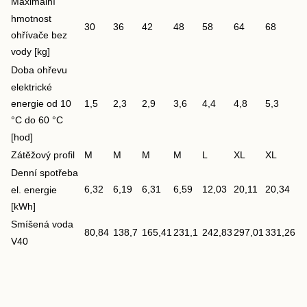
Maximální
hmotnost
30
36
42
48
58
64
68
ohřívače bez
vody [kg]
Doba ohřevu
elektrické
energie od 10
1,5
2,3
2,9
3,6
4,4
4,8
5,3
°C do 60 °C
[hod]
Zátěžový profil
M
M
M
M
L
XL
XL
Denní spotřeba
6,32
6,19
6,31
6,59
12,03
20,11
20,34
el. energie
[kWh]
Smíšená voda
80,84
138,7
165,41
231,1
242,83
297,01
331,26
V40