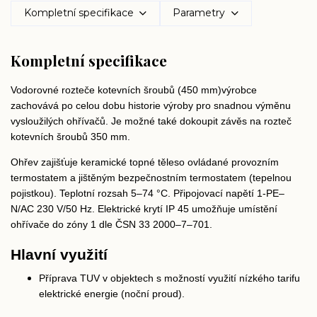
Kompletní specifikace
Parametry
Kompletní specifikace
Vodorovné rozteče kotevních šroubů (450 mm)výrobce
zachovává po celou dobu historie výroby pro snadnou výměnu
vysloužilých ohřívačů. Je možné také dokoupit závěs na rozteč
kotevních šroubů 350 mm.
Ohřev zajišťuje keramické topné těleso ovládané provozním
termostatem a jištěným bezpečnostním termostatem (tepelnou
pojistkou). Teplotní rozsah 5–74 °C. Připojovací napětí 1-PE–
N/AC 230 V/50 Hz. Elektrické krytí IP 45 umožňuje umístění
ohřívače do zóny 1 dle ČSN 33 2000–7–701.
Hlavní využití
Příprava TUV v objektech s možností využití nízkého tarifu
elektrické energie (noční proud).