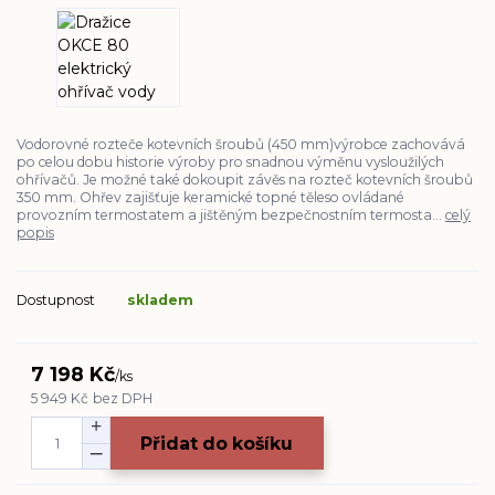
Vodorovné rozteče kotevních šroubů (450 mm)výrobce zachovává
po celou dobu historie výroby pro snadnou výměnu vysloužilých
ohřívačů. Je možné také dokoupit závěs na rozteč kotevních šroubů
350 mm. Ohřev zajišťuje keramické topné těleso ovládané
provozním termostatem a jištěným bezpečnostním termosta...
celý
popis
Dostupnost
skladem
7 198 Kč
/
ks
5 949 Kč
bez DPH
Přidat do košíku