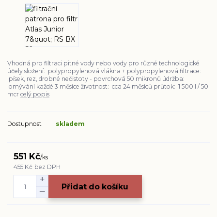
Vhodná pro filtraci pitné vody nebo vody pro různé technologické
účely složení: polypropylenová vlákna + polypropylenová filtrace:
písek, rez, drobné nečistoty - povrchová 50 mikronů údržba:
omývání každé 3 měsíce životnost: cca 24 měsíců průtok: 1 500 l / 50
mcr
celý popis
Dostupnost
skladem
551 Kč
/
ks
455 Kč
bez DPH
Přidat do košíku