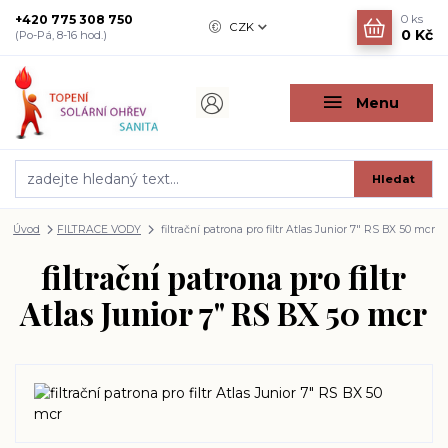
+420 775 308 750
0
ks
CZK
0 Kč
(Po-Pá, 8-16 hod.)
Menu
Hledat
Úvod
FILTRACE VODY
filtrační patrona pro filtr Atlas Junior 7" RS BX 50 mcr
filtrační patrona pro filtr
Atlas Junior 7" RS BX 50 mcr