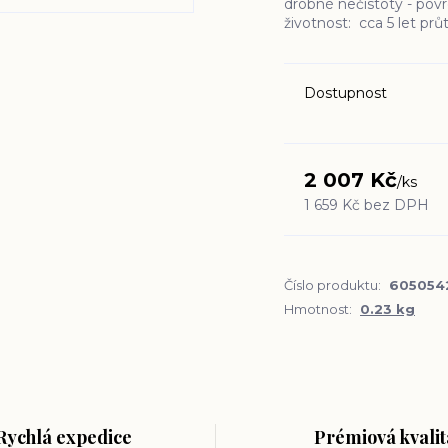
drobné nečistoty - pov
životnost: cca 5 let prů
Dostupnost
2 007 Kč
/
ks
1 659 Kč
bez DPH
Číslo produktu:
605054
Hmotnost:
0.23 kg
Rychlá expedice
Prémiová kvalit