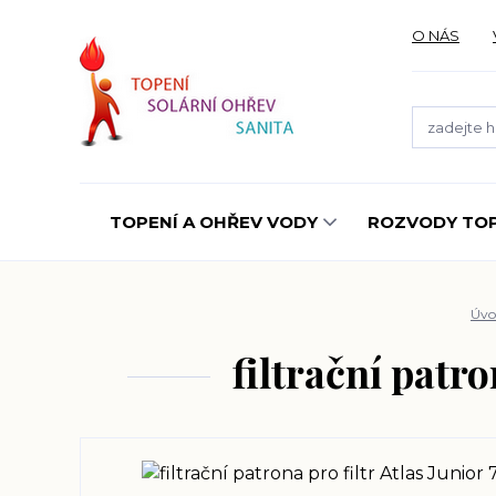
O NÁS
TOPENÍ A OHŘEV VODY
ROZVODY TOP
Úvo
filtrační patr