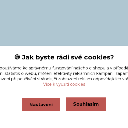
🍪 Jak byste rádi své cookies?
 používáme ke správnému fungování našeho e-shopu a v případě
ní statistik o webu, měření efektivity reklamních kampaní, zap
vení při používání stránek, či zobrazení reklam odpovídajících v
Více k využití cookies
Souhlasím
Nastavení
Vytvořeno na
Eshop-rychle.cz