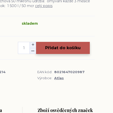
rchová 50 mikronů údržba: omývání každé 3 měsíce
tok: 1 500 l / 50 mcr
celý popis
skladem
Přidat do košíku
214
EAN kód:
8021647020987
Výrobce:
Atlas
a
Zboží osvědčených značek