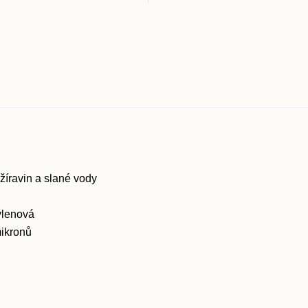
 žíravin a slané vody
ylenová
mikronů