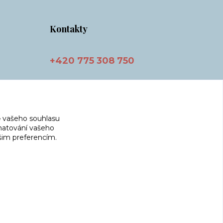
Kontakty
+420 775 308 750
info@masnicak.cz
 vašeho souhlasu
amatování vašeho
ašim preferencím.