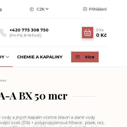
e
CZK
Přihlášení
0
ks
+420 775 308 750
0 Kč
(Po-Pá, 8-16 hod.)
DY
CHEMIE A KAPALINY
Více
0 mcr
 SA-A BX 50 mcr
é vody a jiných kapalin včetně žíravin a slané vody
ějící oceli (316) + polypropylenová filtrace: písek, rez,