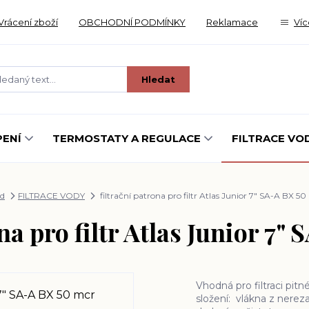
Vrácení zboží
OBCHODNÍ PODMÍNKY
Reklamace
Víc
Hledat
ENÍ
TERMOSTATY A REGULACE
FILTRACE VO
d
FILTRACE VODY
filtrační patrona pro filtr Atlas Junior 7" SA-A BX 5
ona pro filtr Atlas Junior 7"
Vhodná pro filtraci pitn
složení: vlákna z nerezav