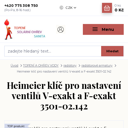
+420 775 308 750
0
ks
CZK
0 Kč
(Po-Pá, 8-16 hod.)
Menu
Hledat
Úvod
TOPENÍ A OHŘEV VODY
radiátory
radiátorové armatury
Heimeier klíč pro nastavení ventilů V-exakt a F-exakt 3501-02.142
Heimeier klíč pro nastavení
ventilů V-exakt a F-exakt
3501-02.142
TOP produkt