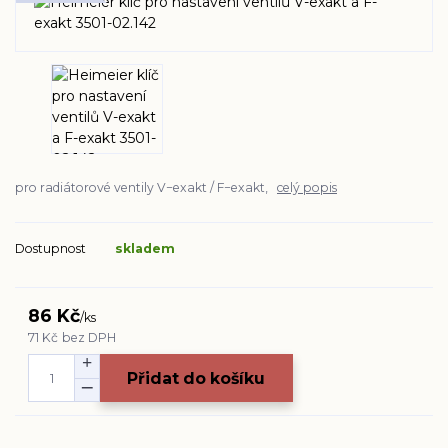
pro radiátorové ventily V−exakt / F−exakt,
celý popis
Dostupnost
skladem
86 Kč
/
ks
71 Kč
bez DPH
Přidat do košíku