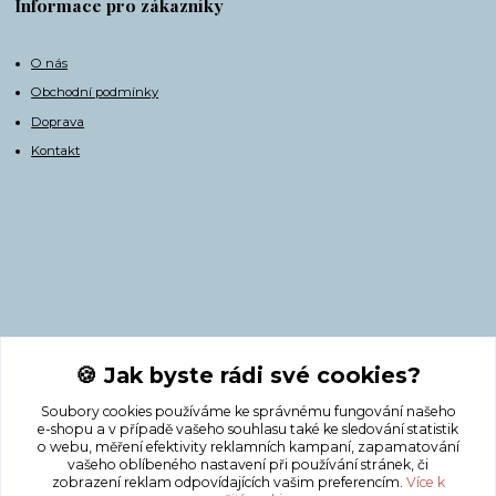
Informace pro zákazníky
O nás
Obchodní podmínky
Doprava
Kontakt
Kontakty
🍪 Jak byste rádi své cookies?
Soubory cookies používáme ke správnému fungování našeho
+420 775 308 750
e-shopu a v případě vašeho souhlasu také ke sledování statistik
o webu, měření efektivity reklamních kampaní, zapamatování
vašeho oblíbeného nastavení při používání stránek, či
info@masnicak.cz
zobrazení reklam odpovídajících vašim preferencím.
Více k