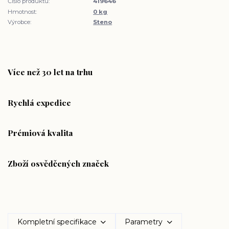
Číslo produktu:
419646
Hmotnost:
0 kg
Výrobce:
Steno
Více než 30 let na trhu
Rychlá expedice
Prémiová kvalita
Zboží osvědčených značek
Kompletní specifikace
Parametry