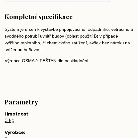
Kompletní specifikace
Systém je určen k výstavbě připojovacího, odpadního, větracího a
svodného potrubí uvnitř budov (oblast použití B) v případě
vyššího teplotního, či chemického zatížení, avšak bez nároku na
sníženou hořlavost.
Výrobce OSMA či PEŠTAN dle naskladnění.
Parametry
Hmotnost
0 kg
Výrobce