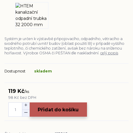
Systém je určen k výstavbě připojovacího, odpadního, větracího a
svodného potrubí uvnitř budov (oblast použití B) v případě vyššího
teplotního, či chemického zatížení, avšak bez nároku na sníženou
hořlavost. Výrobce OSMA či PEŠTAN dle naskladnění.
celý popis
Dostupnost
skladem
119 Kč
/
ks
98 Kč
bez DPH
Přidat do košíku