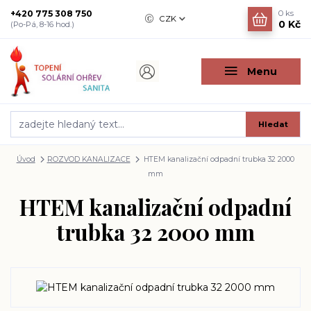
+420 775 308 750
0
ks
CZK
0 Kč
(Po-Pá, 8-16 hod.)
Menu
Hledat
Úvod
ROZVOD KANALIZACE
HTEM kanalizační odpadní trubka 32 2000
mm
HTEM kanalizační odpadní
trubka 32 2000 mm