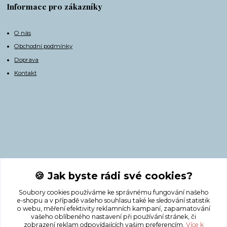
Informace pro zákazníky
O nás
Obchodní podmínky
Doprava
Kontakt
Kontakty
🍪 Jak byste rádi své cookies?
Soubory cookies používáme ke správnému fungování našeho
+420 775 308 750
e-shopu a v případě vašeho souhlasu také ke sledování statistik
o webu, měření efektivity reklamních kampaní, zapamatování
vašeho oblíbeného nastavení při používání stránek, či
info@masnicak.cz
zobrazení reklam odpovídajících vašim preferencím.
Více k