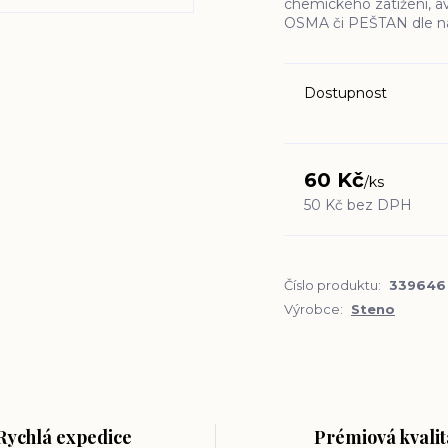
chemického zatížení, a
OSMA či PEŠTAN dle na
Dostupnost
60 Kč
/
ks
50 Kč
bez DPH
Číslo produktu:
339646
Výrobce:
Steno
Rychlá expedice
Prémiová kvalit