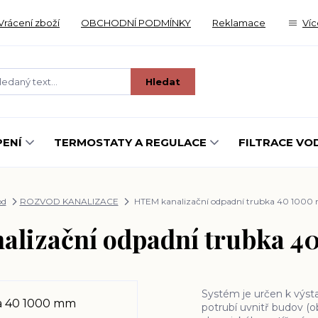
Vrácení zboží
OBCHODNÍ PODMÍNKY
Reklamace
Víc
Hledat
ENÍ
TERMOSTATY A REGULACE
FILTRACE VO
od
ROZVOD KANALIZACE
HTEM kanalizační odpadní trubka 40 100
lizační odpadní trubka 
Systém je určen k výst
potrubí uvnitř budov (ob