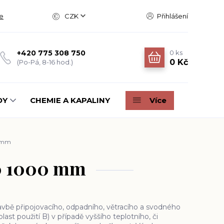
e
CZK
Přihlášení
0
ks
+420 775 308 750
0 Kč
(Po-Pá, 8-16 hod.)
DY
CHEMIE A KAPALINY
Více
0 mm
40 1000 mm
avbě připojovacího, odpadního, větracího a svodného
last použití B) v případě vyššího teplotního, či