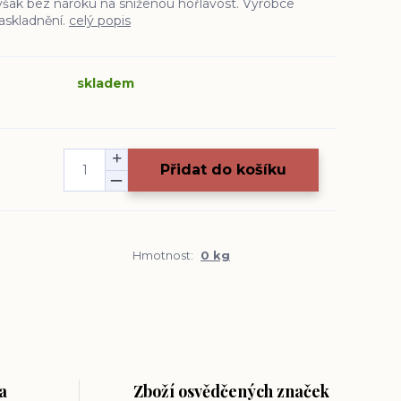
však bez nároku na sníženou hořlavost. Výrobce
skladnění.
celý popis
skladem
Přidat do košíku
Hmotnost:
0 kg
a
Zboží osvědčených značek