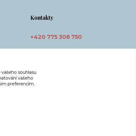
Kontakty
+420 775 308 750
info@masnicak.cz
 vašeho souhlasu
amatování vašeho
ašim preferencím.