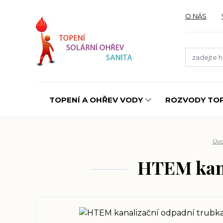
O NÁS
TOPENÍ A OHŘEV VODY
ROZVODY TOP
Úv
HTEM kana