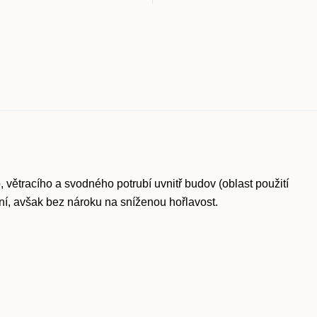
 větracího a svodného potrubí uvnitř budov (oblast použití
ení, avšak bez nároku na sníženou hořlavost.