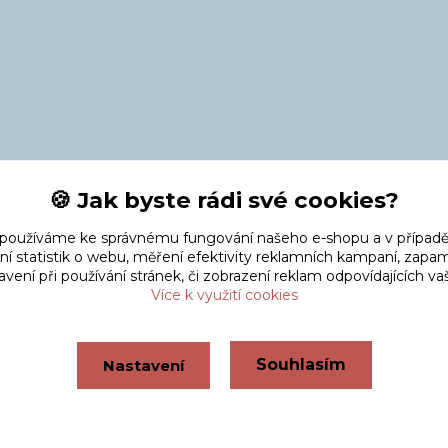
🍪 Jak byste rádi své cookies?
 používáme ke správnému fungování našeho e-shopu a v případě
ní statistik o webu, měření efektivity reklamních kampaní, zap
vení při používání stránek, či zobrazení reklam odpovídajících v
Více k využití cookies
Souhlasím
Nastavení
Vytvořeno na
Eshop-rychle.cz