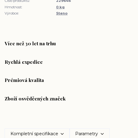
Číslo produktu:
229646
Hmotnost:
0 kg
Výrobce:
Steno
Více než 30 let na trhu
Rychlá expedice
Prémiová kvalita
Zboží osvědčených značek
Kompletní specifikace
Parametry