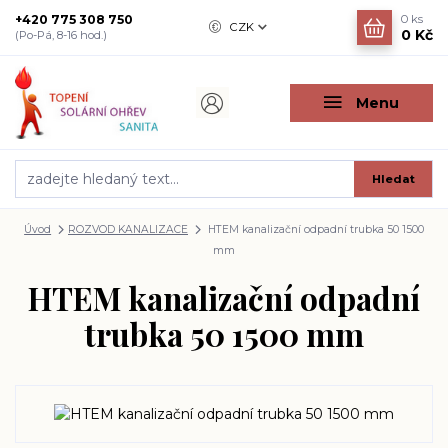
+420 775 308 750
0
ks
CZK
0 Kč
(Po-Pá, 8-16 hod.)
Menu
Hledat
Úvod
ROZVOD KANALIZACE
HTEM kanalizační odpadní trubka 50 1500
mm
HTEM kanalizační odpadní
trubka 50 1500 mm