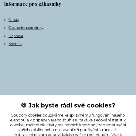
Informace pro zákazníky
O nás
Obchodní podmínky
Doprava
Kontakt
Kontakty
🍪 Jak byste rádi své cookies?
Soubory cookies používáme ke správnému fungování našeho
+420 775 308 750
e-shopu a v případě vašeho souhlasu také ke sledování statistik
o webu, měření efektivity reklamních kampaní, zapamatování
vašeho oblíbeného nastavení při používání stránek, či
info@masnicak.cz
zobrazení reklam odpovídajících vašim preferencím.
Více k