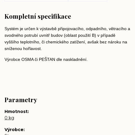
Kompletní specifikace
Systém je určen k výstavbě připojovacího, odpadního, větracího a
svodného potrubí uvnitř budov (oblast použití B) v případě
vyššího teplotního, či chemického zatížení, avšak bez nároku na
sníženou hořlavost.
Výrobce OSMA či PEŠTAN dle naskladnění.
Parametry
Hmotnost
0 kg
Výrobce