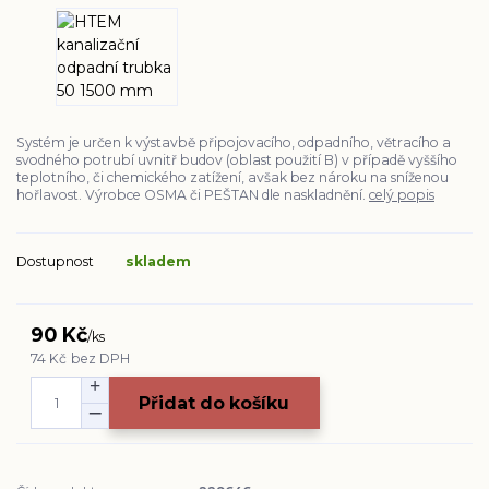
Systém je určen k výstavbě připojovacího, odpadního, větracího a
svodného potrubí uvnitř budov (oblast použití B) v případě vyššího
teplotního, či chemického zatížení, avšak bez nároku na sníženou
hořlavost. Výrobce OSMA či PEŠTAN dle naskladnění.
celý popis
Dostupnost
skladem
90 Kč
/
ks
74 Kč
bez DPH
Přidat do košíku