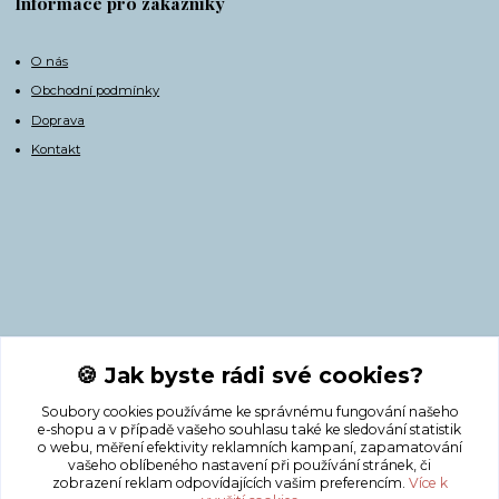
Informace pro zákazníky
O nás
Obchodní podmínky
Doprava
Kontakt
Kontakty
🍪 Jak byste rádi své cookies?
Soubory cookies používáme ke správnému fungování našeho
+420 775 308 750
e-shopu a v případě vašeho souhlasu také ke sledování statistik
o webu, měření efektivity reklamních kampaní, zapamatování
vašeho oblíbeného nastavení při používání stránek, či
info@masnicak.cz
zobrazení reklam odpovídajících vašim preferencím.
Více k