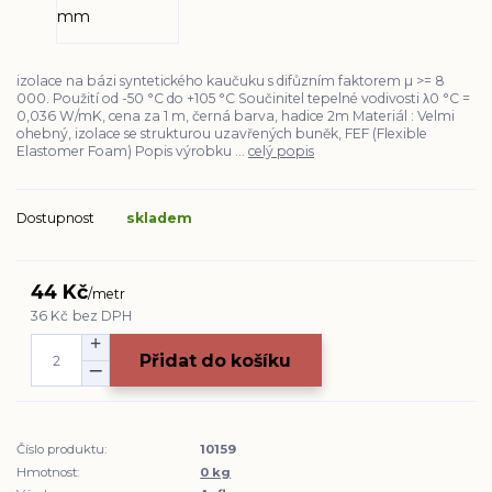
izolace na bázi syntetického kaučuku s difůzním faktorem µ >= 8
000. Použití od -50 °C do +105 °C Součinitel tepelné vodivosti λ0 °C =
0,036 W/mK, cena za 1 m, černá barva, hadice 2m Materiál : Velmi
ohebný, izolace se strukturou uzavřených buněk, FEF (Flexible
Elastomer Foam) Popis výrobku ...
celý popis
Dostupnost
skladem
44 Kč
/
metr
36 Kč
bez DPH
Přidat do košíku
Číslo produktu:
10159
Hmotnost:
0 kg