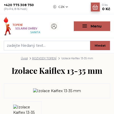
+420 775 308 750
0
ks
CZK
0 Kč
(Po-Pá, 8-16 hod.)
Menu
Hledat
Úvod
ROZVODY TOPENÍ
Izolace Kaiflex 13-35 mm
Izolace Kaiflex 13-35 mm