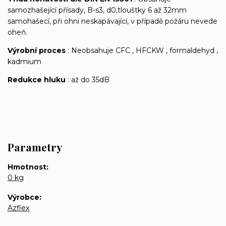
samozhašející přísady, B-s3, d0,tlouštky 6 až 32mm
samohašecí, při ohni neskapávající, v případě požáru nevede
oheň.
Výrobní proces
: Neobsahuje CFC , HFCKW , formaldehyd ,
kadmium
Redukce hluku
: až do 35dB
Parametry
Hmotnost
0 kg
Výrobce
Azflex