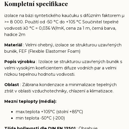
Kompletní specifikace
izolace na bázi syntetického kaučuku s difůzním faktorem µ
>= 8 000. Použití od -50 °C do +105 °C Součinitel tepelné
vodivosti λ0 °C = 0,036 W/mK, cena za 1 m, černá barva,
hadice 2m
Materiál
: Velmi ohebný, izolace se strukturou uzavřených
buněk, FEF (Flexible Elastomer Foam)
Popis výrobku
: Izolace se strukturou uzavřených buněk s
velmi vysokým koeficientem difuze vodních par a velmi
nízkou tepelnou hodnotu vodivosti.
Oblast
: Zábrana kondenzace a minimalizace tepelných
ztrát v oblasti vzduchotechniky, chlazení a klimatizace.
Mezní teplopty (média):
max.teplota +105°C (stolní +85°C)
min teplota -50°C (-200)
Třída hořlavosti dle DIN EN 13501
: Obsahuje