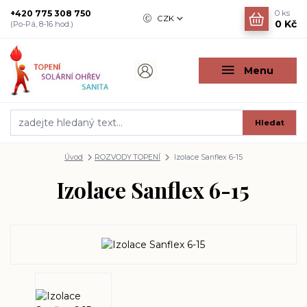
+420 775 308 750
0
ks
CZK
0 Kč
(Po-Pá, 8-16 hod.)
Menu
Hledat
Úvod
ROZVODY TOPENÍ
Izolace Sanflex 6-15
Izolace Sanflex 6-15