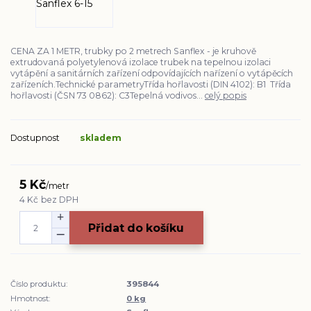
CENA ZA 1 METR, trubky po 2 metrech Sanflex - je kruhově
extrudovaná polyetylenová izolace trubek na tepelnou izolaci
vytápění a sanitárních zařízení odpovídajících nařízení o vytápěcích
zařízeních.Technické parametryTřída hořlavosti (DIN 4102): B1 Třída
hořlavosti (ČSN 73 0862): C3Tepelná vodivos...
celý popis
Dostupnost
skladem
5 Kč
/
metr
4 Kč
bez DPH
Přidat do košíku
Číslo produktu:
395844
Hmotnost:
0 kg