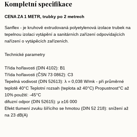
Kompletní specifikace
CENA ZA 1 METR, trubky po 2 metrech
Sanflex - je kruhově extrudovaná polyetylenová izolace trubek na
tepelnou izolaci vytápění a sanitárních zařízení odpovídajících
nařízení o vytápěcích zařízeních.
Technické parametry
Třída hořlavosti (DIN 4102): B1
Třída hořlavosti (ČSN 73 0862): C3
Tepelná vodivost (DIN 52613): λ = 0,038 W/mk - při průměrné
teplotě 40°C Teplotní rozsah (teplota až 40°C) Propustnost°C až
10% použití: -45°C
difuzní odpor (DIN 52615): μ ≥16 000
Efekt tlumení zvuku šířícího se hmotou (DIN 52 218): snížení až
na 23 dB(A)