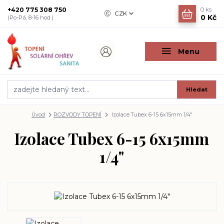
+420 775 308 750
0
ks
CZK
0 Kč
(Po-Pá, 8-16 hod.)
Menu
Hledat
Úvod
ROZVODY TOPENÍ
Izolace Tubex 6-15 6x15mm 1/4"
Izolace Tubex 6-15 6x15mm
1/4"