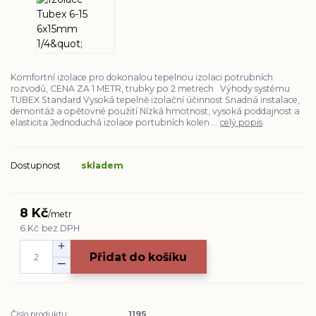
Komfortní izolace pro dokonalou tepelnou izolaci potrubních
rozvodů, CENA ZA 1 METR, trubky po 2 metrech Výhody systému
TUBEX Standard Vysoká tepelně izolační účinnost Snadná instalace,
demontáž a opětovné použití Nízká hmotnost, vysoká poddajnost a
elasticita Jednoduchá izolace portubních kolen ...
celý popis
Dostupnost
skladem
8 Kč
/
metr
6 Kč
bez DPH
Přidat do košíku
Číslo produktu:
1195