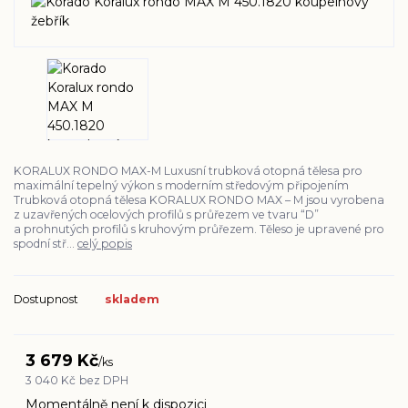
KORALUX RONDO MAX-M Luxusní trubková otopná tělesa pro
maximální tepelný výkon s moderním středovým připojením
Trubková otopná tělesa KORALUX RONDO MAX – M jsou vyrobena
z uzavřených ocelových profilů s průřezem ve tvaru “D”
a prohnutých profilů s kruhovým průřezem. Těleso je upravené pro
spodní stř...
celý popis
Dostupnost
skladem
3 679 Kč
/
ks
3 040 Kč
bez DPH
Momentálně není k dispozici