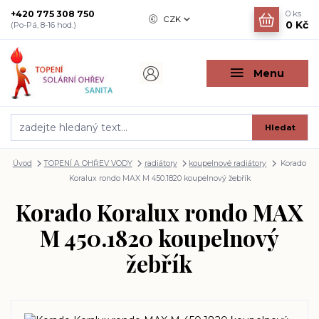
+420 775 308 750
0
ks
CZK
0 Kč
(Po-Pá, 8-16 hod.)
Menu
Hledat
Úvod
TOPENÍ A OHŘEV VODY
radiátory
koupelnové radiátory
Korado
Koralux rondo MAX M 450.1820 koupelnový žebřík
Korado Koralux rondo MAX
M 450.1820 koupelnový
žebřík