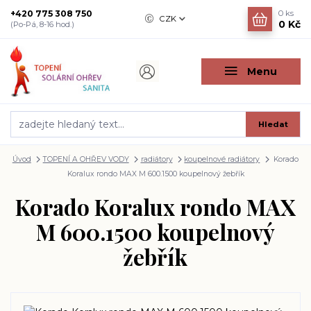
+420 775 308 750
0
ks
CZK
0 Kč
(Po-Pá, 8-16 hod.)
Menu
Hledat
Úvod
TOPENÍ A OHŘEV VODY
radiátory
koupelnové radiátory
Korado
Koralux rondo MAX M 600.1500 koupelnový žebřík
Korado Koralux rondo MAX
M 600.1500 koupelnový
žebřík