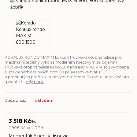
KORALUX RONDO MAX-M Luxusní trubková otopná tělesa pro
maximální tepelný výkon s moderním středovým připojením
Trubková otopná tělesa KORALUX RONDO MAX – M jsou vyrobena
z uzavřených ocelových profilů s průřezem ve tvaru “D”
a prohnutých profilů s kruhovým průřezem. Těleso je upravené pro
spodní stř...
celý popis
Dostupnost
skladem
3 518 Kč
/
ks
2 908 Kč
bez DPH
Momentálně není k dispozici