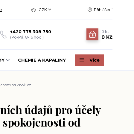
e
CZK
Přihlášení
0
ks
+420 775 308 750
0 Kč
(Po-Pá, 8-16 hod.)
DY
CHEMIE A KAPALINY
Více
enosti od Zboží.cz
ních údajů pro účely
 spokojenosti od