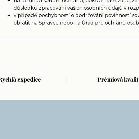
na účinnou soudní ochranu, pokud máte za to, že 
důsledku zpracování vašich osobních údajů v roz
v případě pochybností o dodržování povinností so
obrátit na Správce nebo na Úřad pro ochranu oso
Rychlá expedice
Prémiová kvalit