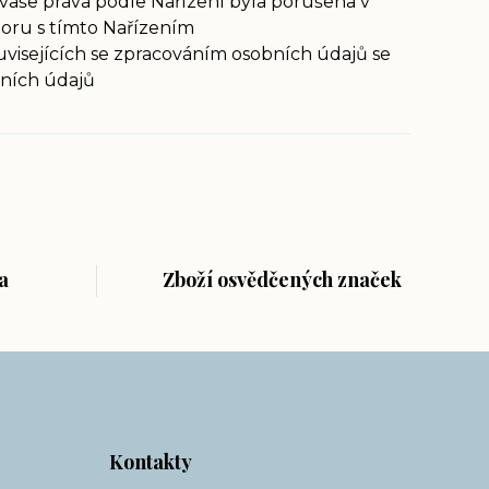
vaše práva podle Nařízení byla porušena v
poru s tímto Nařízením
uvisejících se zpracováním osobních údajů se
bních údajů
a
Zboží osvědčených značek
Kontakty