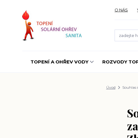
O NÁS
TOPENÍ A OHŘEV VODY
ROZVODY TOP
Úvod
Souhlas s
So
za