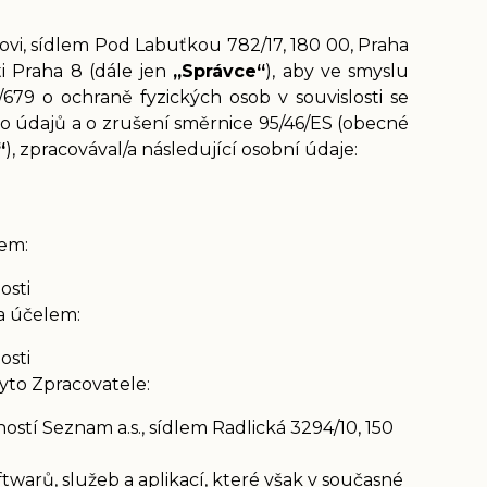
vi, sídlem Pod Labuťkou 782/17, 180 00, Praha
ti Praha 8 (dále jen
„Správce“
), aby ve smyslu
679 o ochraně fyzických osob v souvislosti se
 údajů a o zrušení směrnice 95/46/ES (obecné
“
), zpracovával/a následující osobní údaje:
em:
osti
a účelem:
osti
yto Zpracovatele:
stí Seznam a.s., sídlem Radlická 3294/10, 150
warů, služeb a aplikací, které však v současné