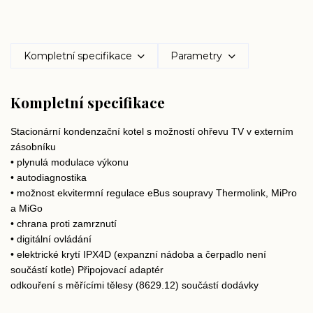
Kompletní specifikace
Parametry
Kompletní specifikace
Stacionární kondenzační kotel s možností ohřevu TV v externím
zásobníku
• plynulá modulace výkonu
• autodiagnostika
• možnost ekvitermní regulace eBus soupravy Thermolink, MiPro
a MiGo
• chrana proti zamrznutí
• digitální ovládání
• elektrické krytí IPX4D (expanzní nádoba a čerpadlo není
součástí kotle) ​​Připojovací
adaptér
odkouření s měřícími tělesy (8629.12) součástí dodávky