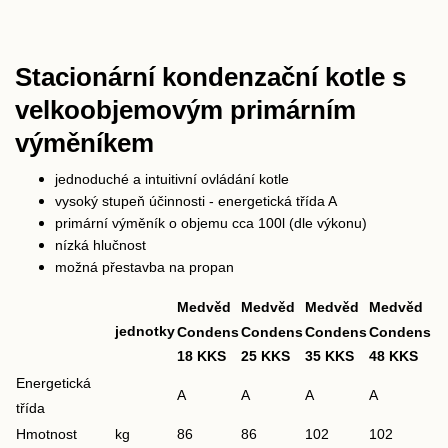
Stacionární kondenzační kotle s
velkoobjemovým primárním
výměníkem
jednoduché a intuitivní ovládání kotle
vysoký stupeň účinnosti - energetická třída A
primární výměník o objemu cca 100l (dle výkonu)
nízká hlučnost
možná přestavba na propan
Medvěd
Medvěd
Medvěd
Medvěd
jednotky
Condens
Condens
Condens
Condens
18 KKS
25 KKS
35 KKS
48 KKS
Energetická
A
A
A
A
třída
Hmotnost
kg
86
86
102
102