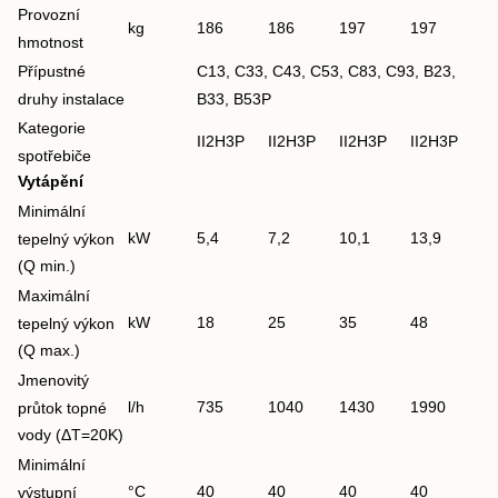
Provozní
kg
186
186
197
197
hmotnost
Přípustné
C13, C33, C43, C53, C83, C93, B23,
druhy instalace
B33, B53P
Kategorie
II2H3P
II2H3P
II2H3P
II2H3P
spotřebiče
Vytápění
Minimální
kW
5,4
7,2
10,1
13,9
tepelný výkon
(Q min.)
Maximální
kW
18
25
35
48
tepelný výkon
(Q max.)
Jmenovitý
l/h
735
1040
1430
1990
průtok topné
vody (ΔT=20K)
Minimální
°C
40
40
40
40
výstupní