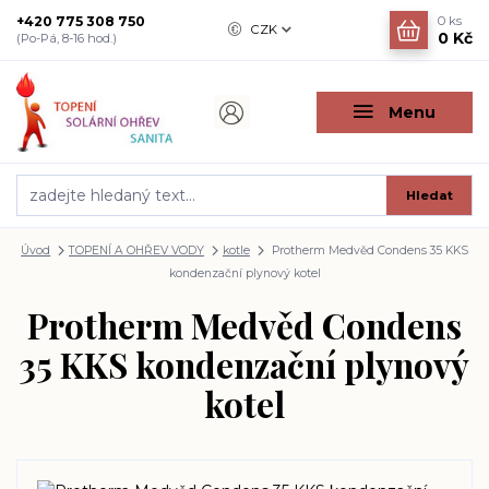
+420 775 308 750
0
ks
CZK
0 Kč
(Po-Pá, 8-16 hod.)
Menu
Hledat
Úvod
TOPENÍ A OHŘEV VODY
kotle
Protherm Medvěd Condens 35 KKS
kondenzační plynový kotel
Protherm Medvěd Condens
35 KKS kondenzační plynový
kotel