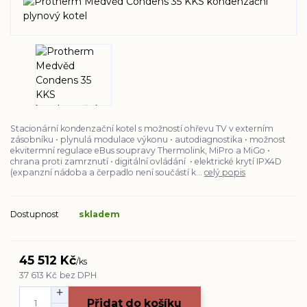
Stacionární kondenzační kotel s možností ohřevu TV v externím
zásobníku • plynulá modulace výkonu • autodiagnostika • možnost
ekvitermní regulace eBus soupravy Thermolink, MiPro a MiGo •
chrana proti zamrznutí • digitální ovládání • elektrické krytí IPX4D
(expanzní nádoba a čerpadlo není součástí k...
celý popis
Dostupnost
skladem
45 512 Kč
/
ks
37 613 Kč
bez DPH
Přidat do košíku