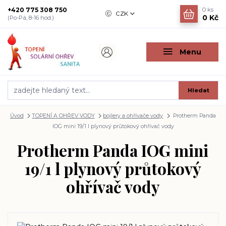
+420 775 308 750
0
ks
CZK
0 Kč
(Po-Pá, 8-16 hod.)
Menu
Hledat
Úvod
TOPENÍ A OHŘEV VODY
bojlery a ohřívače vody
Protherm Panda
IOG mini 19/1 l plynový průtokový ohřívač vody
Protherm Panda IOG mini
19/1 l plynový průtokový
ohřívač vody