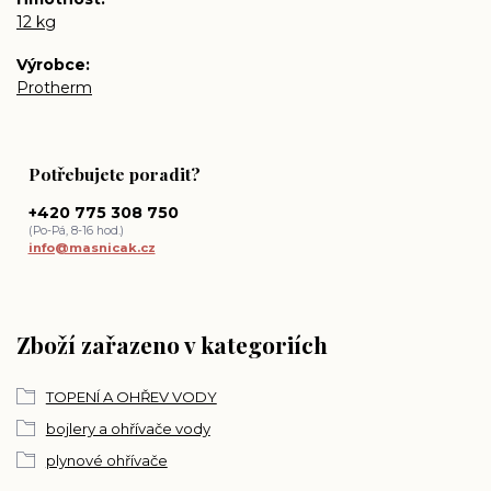
12 kg
Výrobce
Protherm
Potřebujete poradit?
+420 775 308 750
(Po-Pá, 8-16 hod.)
info@masnicak.cz
Zboží zařazeno v kategoriích
TOPENÍ A OHŘEV VODY
bojlery a ohřívače vody
plynové ohřívače