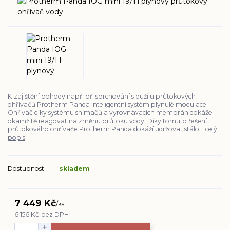
K zajištění pohody např. při sprchování slouží u průtokových
ohřívačů Protherm Panda inteligentní systém plynulé modulace.
Ohřívač díky systému snímačů a vyrovnávacích membrán dokáže
okamžitě reagovat na změnu průtoku vody. Díky tomuto řešení
průtokového ohřívače Protherm Panda dokáží udržovat stálo...
celý
popis
Dostupnost
skladem
7 449 Kč
/
ks
6 156 Kč
bez DPH