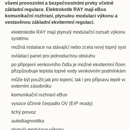
všemi provozními a bezpečnostními prvky včetně
základní regulace. Elektrokotle RAY mají eBus
komunikační rozhraní, plynulou modulaci výkonu a
vestavěnou základní ekvitermní regulaci.
elektrokotle RAY mají plynulý modulační rozsah výkonu pr
systému
možná instalace na stávající nebo zcela nový topný syst
ovládací panel pro jednoduchou obsluhu
po připojení venkovního čidla je možné ekvitermní řízení 
přizpůsobuje teplota topné vody venkovním podmínkám
může být použit jak pro topení, tak i pro přípravu teplé vo
externím zásobníku
komunikační rozhraní eBus
vysoce účinné čerpadlo OV (ErP ready)
tichý provoz
autodiagnostika
plynulá modulace výkonu