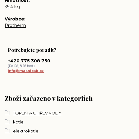
Hmotnost
35.4 kg
Výrobce
Protherm
Potřebujete poradit?
+420 775 308 750
(Po-Pá, 8-16 hod.)
info@masnicak.cz
Zboží zařazeno v kategoriích
TOPENÍ A OHŘEV VODY
kotle
elektrokotle