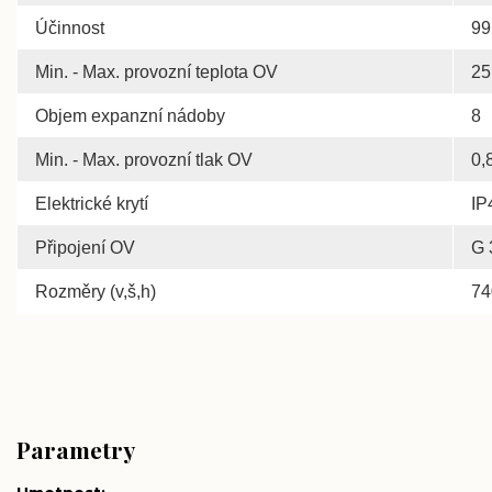
Účinnost
99
Min. - Max. provozní teplota OV
25
Objem expanzní nádoby
8
Min. - Max. provozní tlak OV
0,
Elektrické krytí
IP
Připojení OV
G 
Rozměry (v,š,h)
74
Parametry