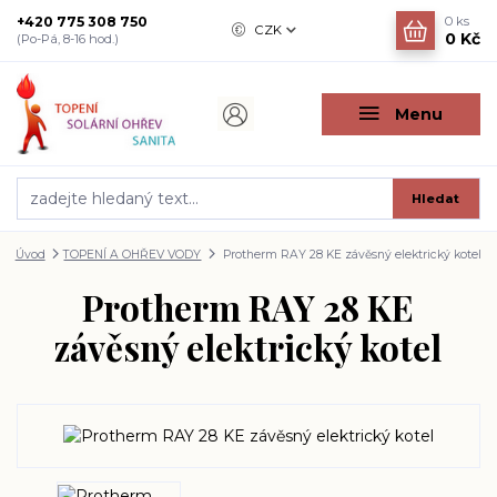
+420 775 308 750
0
ks
CZK
0 Kč
(Po-Pá, 8-16 hod.)
Menu
Hledat
Úvod
TOPENÍ A OHŘEV VODY
Protherm RAY 28 KE závěsný elektrický kotel
Protherm RAY 28 KE
závěsný elektrický kotel