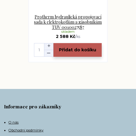
Protherm hydraulická propojovací
sada k elektrokotlům a zásobníkům
TUV 0010027587
skladem
2 588 Kč
/
ks
Přidat do košíku
Informace pro zákazníky
O nás
Obchodní podmínky