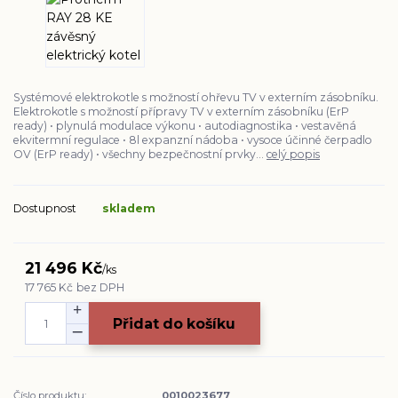
Systémové elektrokotle s možností ohřevu TV v externím zásobníku.
Elektrokotle s možností přípravy TV v externím zásobníku (ErP
ready) • plynulá modulace výkonu • autodiagnostika • vestavěná
ekvitermní regulace • 8l expanzní nádoba • vysoce účinné čerpadlo
OV (ErP ready) • všechny bezpečnostní prvky...
celý popis
Dostupnost
skladem
21 496 Kč
/
ks
17 765 Kč
bez DPH
Přidat do košíku
Číslo produktu:
0010023677