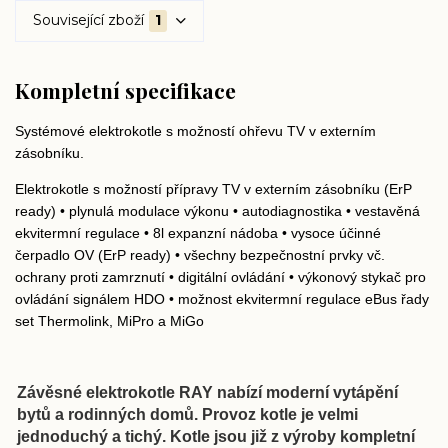
Související zboží
1
Kompletní specifikace
Systémové elektrokotle s možností ohřevu TV v externím
zásobníku.
Elektrokotle s možností přípravy TV v externím zásobníku (ErP
ready) • plynulá modulace výkonu • autodiagnostika • vestavěná
ekvitermní regulace • 8l expanzní nádoba • vysoce účinné
čerpadlo OV (ErP ready) • všechny bezpečnostní prvky vč.
ochrany proti zamrznutí • digitální ovládání • výkonový stykač pro
ovládání signálem HDO • možnost ekvitermní regulace eBus řady
set Thermolink, MiPro a MiGo
Závěsné elektrokotle RAY nabízí moderní vytápění
bytů a rodinných domů. Provoz kotle je velmi
jednoduchý a tichý. Kotle jsou již z výroby kompletní