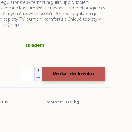
egulátor s ekvitermní regulací (po připojení
us komunikací umožňuje nastavit týdenní program s
 různých časových úseků. Pomocí regulátoru je
 teploty TV, tlumení komfortu a úhlové teploty v
.
celý popis
skladem
Přidat do košíku
9105
Hmotnost:
0.5 kg