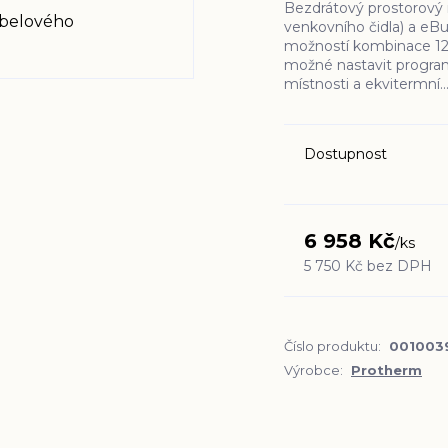
Bezdrátový prostorový r
venkovního čidla) a eB
možností kombinace 12
možné nastavit program
místnosti a ekvitermní..
Dostupnost
6 958 Kč
/
ks
5 750 Kč
bez DPH
Číslo produktu:
001003
Výrobce:
Protherm