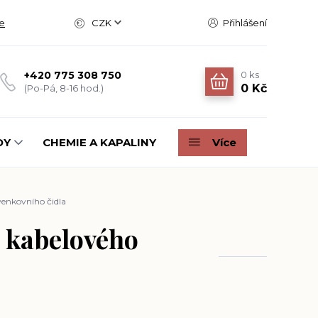
e
CZK
Přihlášení
0
ks
+420 775 308 750
0 Kč
(Po-Pá, 8-16 hod.)
DY
CHEMIE A KAPALINY
Více
venkovního čidla
a kabelového