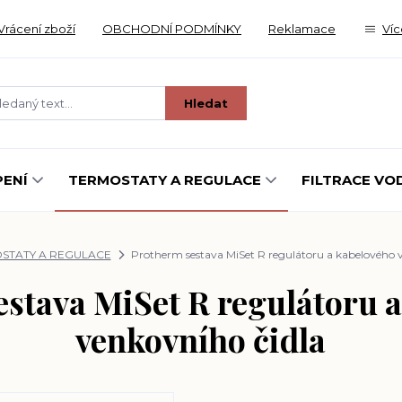
Vrácení zboží
OBCHODNÍ PODMÍNKY
Reklamace
Víc
Hledat
ENÍ
TERMOSTATY A REGULACE
FILTRACE VO
STATY A REGULACE
Protherm sestava MiSet R regulátoru a kabelového 
stava MiSet R regulátoru 
venkovního čidla