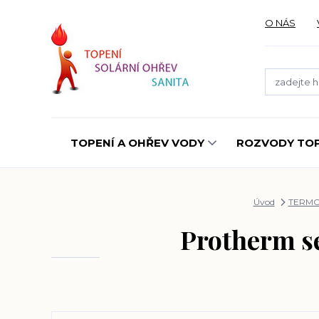
O NÁS
TOPENÍ A OHŘEV VODY
ROZVODY TOP
Úvod
TERMO
Protherm se