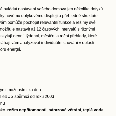
ě ovládat nastavení vašeho domova jen několika dotyků.
 díky novému dotykovému displeji a přehledné struktuře
 vám pomůže pochopit relevantní funkce a režimy své
umožňuje nastavit až 12 časových intervalů s různými
kytují denní, týdenní, měsíční a roční přehledy, které
máhají vám analyzovat individuální chování v oblasti
oru energií.
znými možnostmi za den
s eBUS sběrnicí od roku 2003
enu
jako
režim nepřítomnosti, nárazové větrání, teplá voda