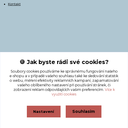
Kontakt
Kontakty
🍪 Jak byste rádi své cookies?
Soubory cookies používáme ke správnému fungování našeho
+420 775 308 750
e-shopu a v případě vašeho souhlasu také ke sledování statistik
o webu, měření efektivity reklamních kampaní, zapamatování
vašeho oblíbeného nastavení při používání stránek, či
info@masnicak.cz
zobrazení reklam odpovídajících vašim preferencím.
Více k
využití cookies
Souhlasím
Nastavení
Vytvořeno na
Eshop-rychle.cz