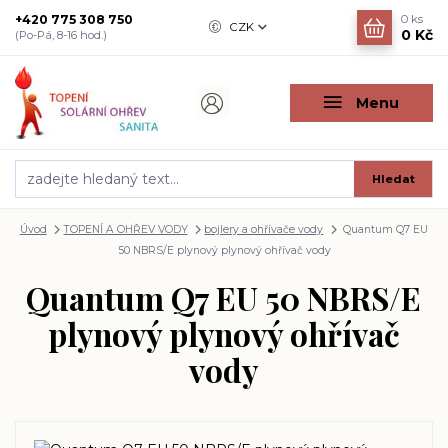
+420 775 308 750
0
ks
CZK
0 Kč
(Po-Pá, 8-16 hod.)
Menu
Hledat
Úvod
TOPENÍ A OHŘEV VODY
bojlery a ohřívače vody
Quantum Q7 EU
50 NBRS/E plynový plynový ohřívač vody
Quantum Q7 EU 50 NBRS/E
plynový plynový ohřívač
vody