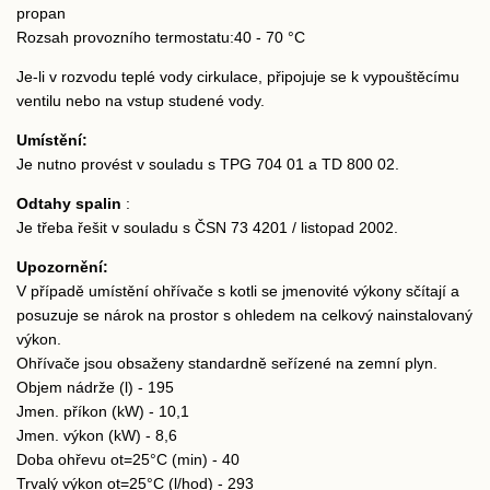
propan
Rozsah provozního termostatu:40 - 70 °C
Je-li v rozvodu teplé vody cirkulace, připojuje se k vypouštěcímu
ventilu nebo na vstup studené vody.
Umístění:
Je nutno provést v souladu s TPG 704 01 a TD 800 02.
Odtahy spalin
:
Je třeba řešit v souladu s ČSN 73 4201 / listopad 2002.
Upozornění:
V případě umístění ohřívače s kotli se jmenovité výkony sčítají a
posuzuje se nárok na prostor s ohledem na celkový nainstalovaný
výkon.
Ohřívače jsou obsaženy standardně seřízené na zemní plyn.
Objem nádrže (l) - 195
Jmen. příkon (kW) - 10,1
Jmen. výkon (kW) - 8,6
Doba ohřevu ot=25°C (min) - 40
Trvalý výkon ot=25°C (l/hod) - 293