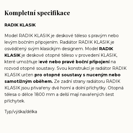
Kompletní specifikace
RADIK KLASIK
Model RADIK KLASIK je deskové těleso s pravým nebo
levým bočním připojením. Radiátor RADIK KLASIK je
osvědčený svým klasickým designem. Model
RADIK
KLASIK
je deskové otopné těleso v provedení KLASIK,
které umožňuje l
evé nebo pravé boční připojení
na
rozvod otopné soustavy. Svou konstrukcí je radiátor RADIK
KLASIK určen
pro otopné soustavy s nuceným nebo
samotížným oběhem.
Ze zadní strany radiátoru RADIK
KLASIK jsou přivařeny dvě horní a dolní příchytky. Otopná
tělesa o délce 1800 mm a delší mají navařených šest
příchytek.
Typ/výška/délka