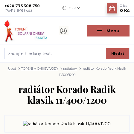
+420 775 308 750
0
ks
CZK
0 Kč
(Po-Pá, 8-16 hod.)
Menu
Hledat
Úvod
TOPENÍ A OHŘEV VODY
radiátory
radiátor Korado Radik klasik
11/400/1200
radiátor Korado Radik
klasik 11/400/1200