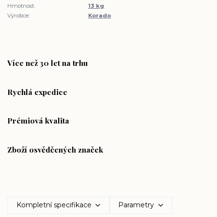
Hmotnost:
13 kg
Výrobce:
Korado
Více než 30 let na trhu
Rychlá expedice
Prémiová kvalita
Zboží osvědčených značek
Kompletní specifikace
Parametry