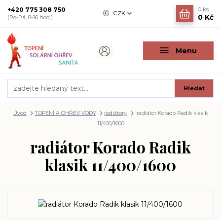
+420 775 308 750
0
ks
CZK
0 Kč
(Po-Pá, 8-16 hod.)
Menu
Hledat
Úvod
TOPENÍ A OHŘEV VODY
radiátory
radiátor Korado Radik klasik
11/400/1600
radiátor Korado Radik
klasik 11/400/1600