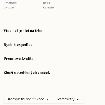
Hmotnost:
19 kg
Výrobce:
Korado
Více než 30 let na trhu
Rychlá expedice
Prémiová kvalita
Zboží osvědčených značek
Kompletní specifikace
Parametry