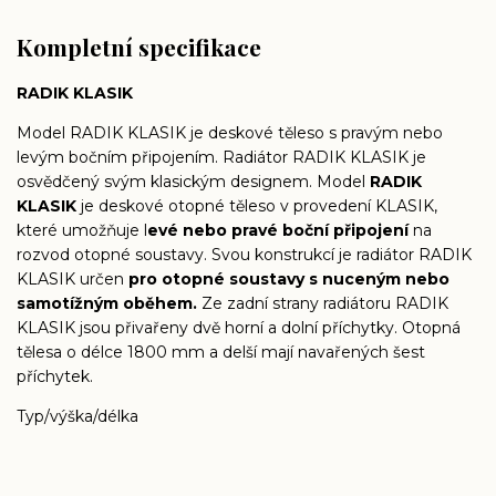
Kompletní specifikace
RADIK KLASIK
Model RADIK KLASIK je deskové těleso s pravým nebo
levým bočním připojením. Radiátor RADIK KLASIK je
osvědčený svým klasickým designem. Model
RADIK
KLASIK
je deskové otopné těleso v provedení KLASIK,
které umožňuje l
evé nebo pravé boční připojení
na
rozvod otopné soustavy. Svou konstrukcí je radiátor RADIK
KLASIK určen
pro otopné soustavy s nuceným nebo
samotížným oběhem.
Ze zadní strany radiátoru RADIK
KLASIK jsou přivařeny dvě horní a dolní příchytky. Otopná
tělesa o délce 1800 mm a delší mají navařených šest
příchytek.
Typ/výška/délka