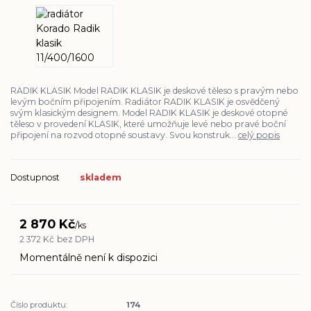
RADIK KLASIK Model RADIK KLASIK je deskové těleso s pravým nebo
levým bočním připojením. Radiátor RADIK KLASIK je osvědčený
svým klasickým designem. Model RADIK KLASIK je deskové otopné
těleso v provedení KLASIK, které umožňuje levé nebo pravé boční
připojení na rozvod otopné soustavy. Svou konstruk...
celý popis
Dostupnost
skladem
2 870 Kč
/
ks
2 372 Kč
bez DPH
Momentálně není k dispozici
Číslo produktu:
174