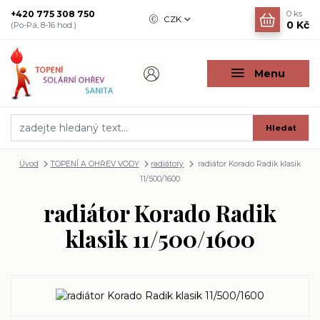
+420 775 308 750
0
ks
CZK
0 Kč
(Po-Pá, 8-16 hod.)
Menu
Hledat
Úvod
TOPENÍ A OHŘEV VODY
radiátory
radiátor Korado Radik klasik
11/500/1600
radiátor Korado Radik
klasik 11/500/1600