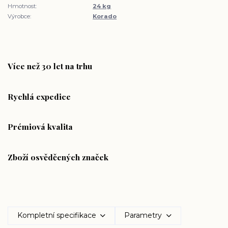
Hmotnost:
24 kg
Výrobce:
Korado
Více než 30 let na trhu
Rychlá expedice
Prémiová kvalita
Zboží osvědčených značek
Kompletní specifikace
Parametry