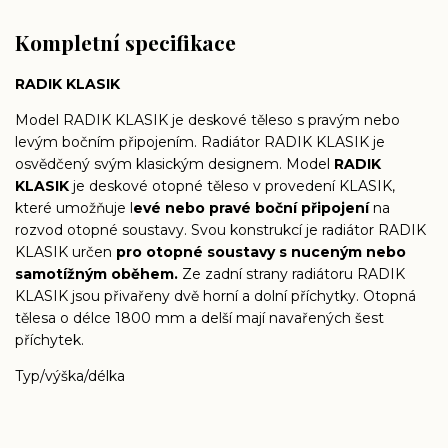
Kompletní specifikace
RADIK KLASIK
Model RADIK KLASIK je deskové těleso s pravým nebo
levým bočním připojením. Radiátor RADIK KLASIK je
osvědčený svým klasickým designem. Model
RADIK
KLASIK
je deskové otopné těleso v provedení KLASIK,
které umožňuje l
evé nebo pravé boční připojení
na
rozvod otopné soustavy. Svou konstrukcí je radiátor RADIK
KLASIK určen
pro otopné soustavy s nuceným nebo
samotížným oběhem.
Ze zadní strany radiátoru RADIK
KLASIK jsou přivařeny dvě horní a dolní příchytky. Otopná
tělesa o délce 1800 mm a delší mají navařených šest
příchytek.
Typ/výška/délka