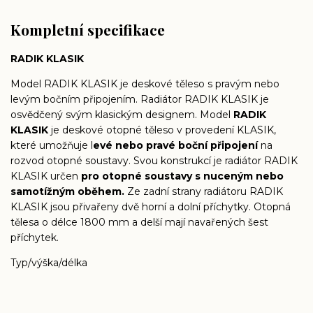
Kompletní specifikace
RADIK KLASIK
Model RADIK KLASIK je deskové těleso s pravým nebo
levým bočním připojením. Radiátor RADIK KLASIK je
osvědčený svým klasickým designem. Model
RADIK
KLASIK
je deskové otopné těleso v provedení KLASIK,
které umožňuje l
evé nebo pravé boční připojení
na
rozvod otopné soustavy. Svou konstrukcí je radiátor RADIK
KLASIK určen
pro otopné soustavy s nuceným nebo
samotížným oběhem.
Ze zadní strany radiátoru RADIK
KLASIK jsou přivařeny dvě horní a dolní příchytky. Otopná
tělesa o délce 1800 mm a delší mají navařených šest
příchytek.
Typ/výška/délka