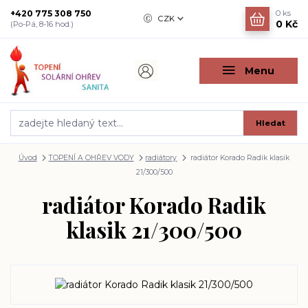
+420 775 308 750
0
ks
CZK
0 Kč
(Po-Pá, 8-16 hod.)
Menu
Hledat
Úvod
TOPENÍ A OHŘEV VODY
radiátory
radiátor Korado Radik klasik
21/300/500
radiátor Korado Radik
klasik 21/300/500