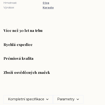
Hmotnost:
0 kg
Výrobce:
Korado
Více než 30 let na trhu
Rychlá expedice
Prémiová kvalita
Zboží osvědčených značek
Kompletní specifikace
Parametry