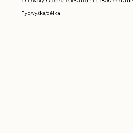
příchytky. Otopná tělesa o délce 1800 mm a del
Typ/výška/délka