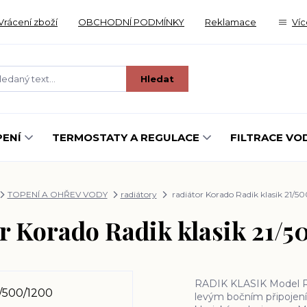
Vrácení zboží
OBCHODNÍ PODMÍNKY
Reklamace
Víc
Hledat
ENÍ
TERMOSTATY A REGULACE
FILTRACE VO
TOPENÍ A OHŘEV VODY
radiátory
radiátor Korado Radik klasik 21/5
r Korado Radik klasik 21/
RADIK KLASIK Model R
levým bočním připojen