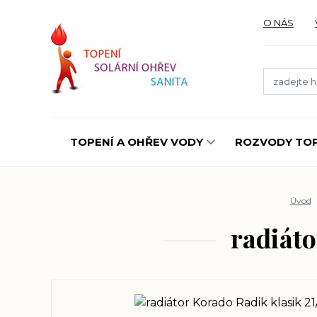
O NÁS
TOPENÍ A OHŘEV VODY
ROZVODY TOP
Úvod
radiáto