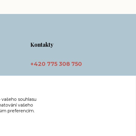
Kontakty
+420 775 308 750
info@masnicak.cz
 vašeho souhlasu
amatování vašeho
ašim preferencím.