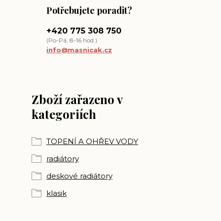
Potřebujete poradit?
+420 775 308 750
(Po-Pá, 8-16 hod.)
info@masnicak.cz
Zboží zařazeno v
kategoriích
TOPENÍ A OHŘEV VODY
radiátory
deskové radiátory
klasik