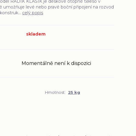
odel RADIK KLASIK je deskové otopné těleso v
é umožňuje levé nebo pravé boční připojení na rozvod
konstruk...
celý popis
skladem
Momentálně není k dispozici
Hmotnost:
25 kg