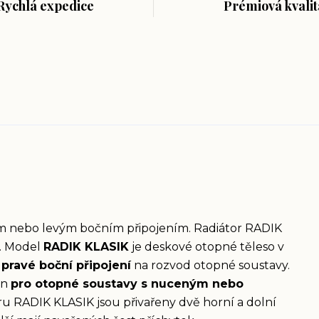
Rychlá expedice
Prémiová kvalit
ým nebo levým bočním připojením. Radiátor RADIK
. Model
RADIK KLASIK
je deskové otopné těleso v
pravé boční připojení
na rozvod otopné soustavy.
en
pro otopné soustavy s nuceným nebo
ru RADIK KLASIK jsou přivařeny dvě horní a dolní