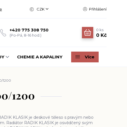
e
CZK
Přihlášení
0
ks
+420 775 308 750
0 Kč
(Po-Pá, 8-16 hod.)
DY
CHEMIE A KAPALINY
Více
00/1200
500/1200
ADIK KLASIK je deskové těleso s pravým nebo
ím. Radiátor RADIK KLASIK je osvědčený svým