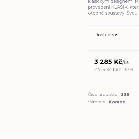
klasickým designem. M
provedení KLASIK, kter
otopné soustavy. Svou 
Dostupnost
3 285 Kč
/
ks
2 715 Kč
bez DPH
Číslo produktu:
338
Výrobce:
Korado