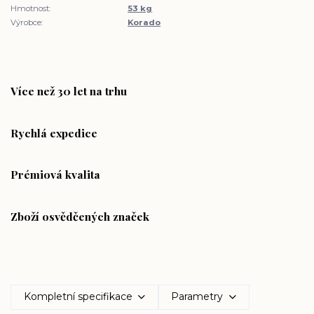
Hmotnost:
53 kg
Výrobce:
Korado
Více než 30 let na trhu
Rychlá expedice
Prémiová kvalita
Zboží osvědčených značek
Kompletní specifikace
Parametry