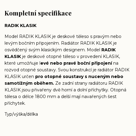
Kompletní specifikace
RADIK KLASIK
Model RADIK KLASIK je deskové těleso s pravým nebo
levým bočním připojením. Radiátor RADIK KLASIK je
osvědčený svým klasickým designem. Model
RADIK
KLASIK
je deskové otopné těleso v provedení KLASIK,
které umožňuje l
evé nebo pravé boční připojení
na
rozvod otopné soustavy. Svou konstrukcí je radiátor RADIK
KLASIK určen
pro otopné soustavy s nuceným nebo
samotížným oběhem.
Ze zadní strany radiátoru RADIK
KLASIK jsou přivařeny dvě horní a dolní příchytky. Otopná
tělesa o délce 1800 mm a delší mají navařených šest
příchytek.
Typ/výška/délka