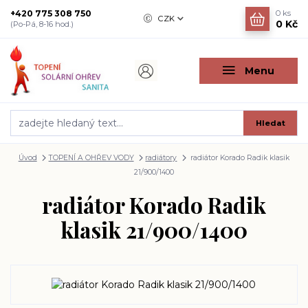
+420 775 308 750
0
ks
CZK
0 Kč
(Po-Pá, 8-16 hod.)
Menu
Hledat
Úvod
TOPENÍ A OHŘEV VODY
radiátory
radiátor Korado Radik klasik
21/900/1400
radiátor Korado Radik
klasik 21/900/1400