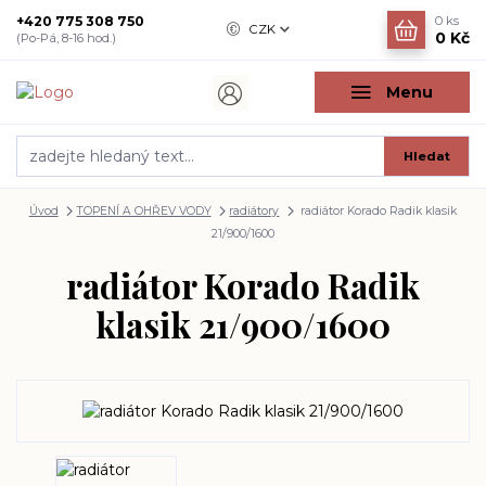
+420 775 308 750
0
ks
CZK
0 Kč
(Po-Pá, 8-16 hod.)
Menu
Hledat
Úvod
TOPENÍ A OHŘEV VODY
radiátory
radiátor Korado Radik klasik
21/900/1600
radiátor Korado Radik
klasik 21/900/1600