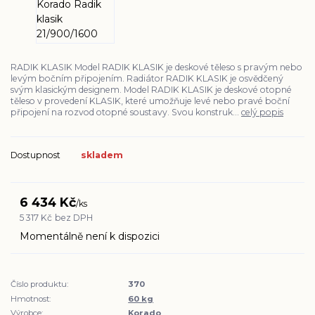
RADIK KLASIK Model RADIK KLASIK je deskové těleso s pravým nebo
levým bočním připojením. Radiátor RADIK KLASIK je osvědčený
svým klasickým designem. Model RADIK KLASIK je deskové otopné
těleso v provedení KLASIK, které umožňuje levé nebo pravé boční
připojení na rozvod otopné soustavy. Svou konstruk...
celý popis
Dostupnost
skladem
6 434 Kč
/
ks
5 317 Kč
bez DPH
Momentálně není k dispozici
Číslo produktu:
370
Hmotnost:
60 kg
Výrobce:
Korado