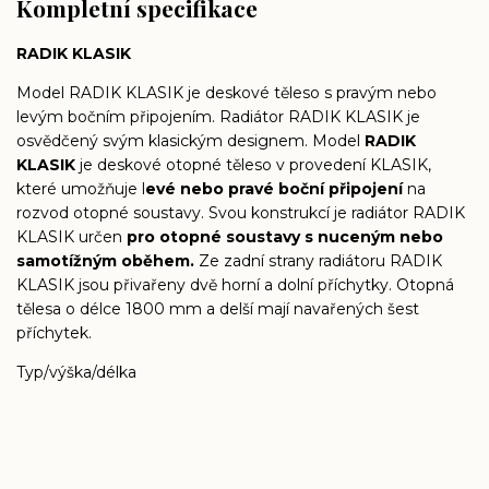
Kompletní specifikace
RADIK KLASIK
Model RADIK KLASIK je deskové těleso s pravým nebo
levým bočním připojením. Radiátor RADIK KLASIK je
osvědčený svým klasickým designem. Model
RADIK
KLASIK
je deskové otopné těleso v provedení KLASIK,
které umožňuje l
evé nebo pravé boční připojení
na
rozvod otopné soustavy. Svou konstrukcí je radiátor RADIK
KLASIK určen
pro otopné soustavy s nuceným nebo
samotížným oběhem.
Ze zadní strany radiátoru RADIK
KLASIK jsou přivařeny dvě horní a dolní příchytky. Otopná
tělesa o délce 1800 mm a delší mají navařených šest
příchytek.
Typ/výška/délka