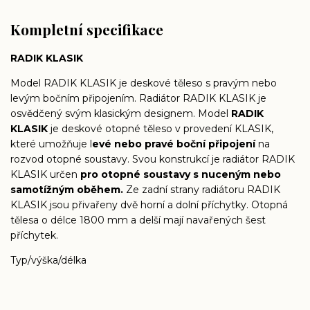
Kompletní specifikace
RADIK KLASIK
Model RADIK KLASIK je deskové těleso s pravým nebo
levým bočním připojením. Radiátor RADIK KLASIK je
osvědčený svým klasickým designem. Model
RADIK
KLASIK
je deskové otopné těleso v provedení KLASIK,
které umožňuje l
evé nebo pravé boční připojení
na
rozvod otopné soustavy. Svou konstrukcí je radiátor RADIK
KLASIK určen
pro otopné soustavy s nuceným nebo
samotížným oběhem.
Ze zadní strany radiátoru RADIK
KLASIK jsou přivařeny dvě horní a dolní příchytky. Otopná
tělesa o délce 1800 mm a delší mají navařených šest
příchytek.
Typ/výška/délka