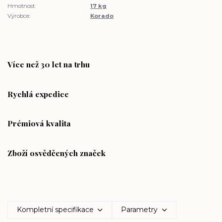
Hmotnost:
17 kg
Výrobce:
Korado
Více než 30 let na trhu
Rychlá expedice
Prémiová kvalita
Zboží osvědčených značek
Kompletní specifikace
Parametry