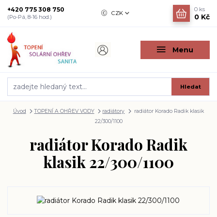
+420 775 308 750
0
ks
CZK
0 Kč
(Po-Pá, 8-16 hod.)
Menu
Hledat
Úvod
TOPENÍ A OHŘEV VODY
radiátory
radiátor Korado Radik klasik
22/300/1100
radiátor Korado Radik
klasik 22/300/1100