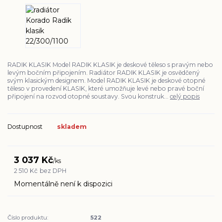
RADIK KLASIK Model RADIK KLASIK je deskové těleso s pravým nebo
levým bočním připojením. Radiátor RADIK KLASIK je osvědčený
svým klasickým designem. Model RADIK KLASIK je deskové otopné
těleso v provedení KLASIK, které umožňuje levé nebo pravé boční
připojení na rozvod otopné soustavy. Svou konstruk...
celý popis
Dostupnost
skladem
3 037 Kč
/
ks
2 510 Kč
bez DPH
Momentálně není k dispozici
Číslo produktu:
522