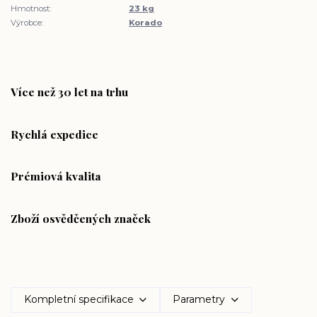
Hmotnost:
23 kg
Výrobce:
Korado
Více než 30 let na trhu
Rychlá expedice
Prémiová kvalita
Zboží osvědčených značek
Kompletní specifikace
Parametry