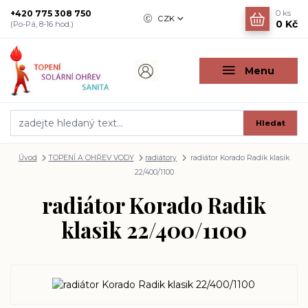
+420 775 308 750
0
ks
CZK
0 Kč
(Po-Pá, 8-16 hod.)
Menu
Hledat
Úvod
TOPENÍ A OHŘEV VODY
radiátory
radiátor Korado Radik klasik
22/400/1100
radiátor Korado Radik
klasik 22/400/1100