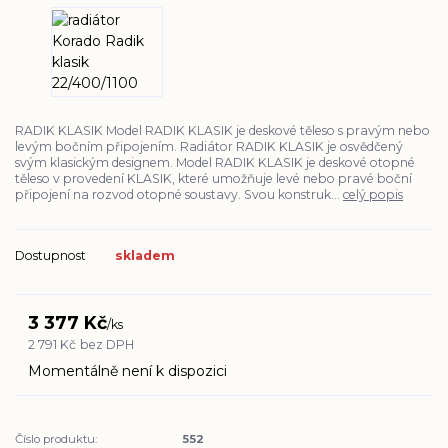
RADIK KLASIK Model RADIK KLASIK je deskové těleso s pravým nebo
levým bočním připojením. Radiátor RADIK KLASIK je osvědčený
svým klasickým designem. Model RADIK KLASIK je deskové otopné
těleso v provedení KLASIK, které umožňuje levé nebo pravé boční
připojení na rozvod otopné soustavy. Svou konstruk...
celý popis
Dostupnost
skladem
3 377 Kč
/
ks
2 791 Kč
bez DPH
Momentálně není k dispozici
Číslo produktu:
552