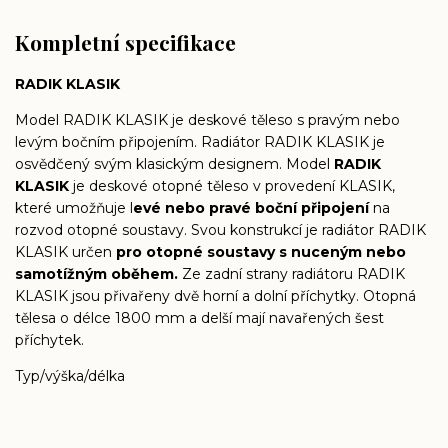
Kompletní specifikace
RADIK KLASIK
Model RADIK KLASIK je deskové těleso s pravým nebo
levým bočním připojením. Radiátor RADIK KLASIK je
osvědčený svým klasickým designem. Model
RADIK
KLASIK
je deskové otopné těleso v provedení KLASIK,
které umožňuje l
evé nebo pravé boční připojení
na
rozvod otopné soustavy. Svou konstrukcí je radiátor RADIK
KLASIK určen
pro otopné soustavy s nuceným nebo
samotížným oběhem.
Ze zadní strany radiátoru RADIK
KLASIK jsou přivařeny dvě horní a dolní příchytky. Otopná
tělesa o délce 1800 mm a delší mají navařených šest
příchytek.
Typ/výška/délka