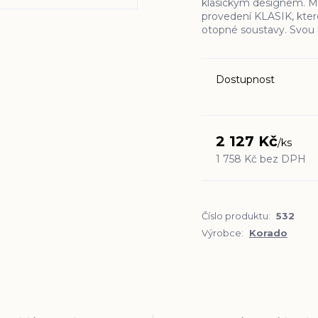
klasickým designem. M
provedení KLASIK, kter
otopné soustavy. Svou 
Dostupnost
2 127 Kč
/
ks
1 758 Kč
bez DPH
Číslo produktu:
532
Výrobce:
Korado