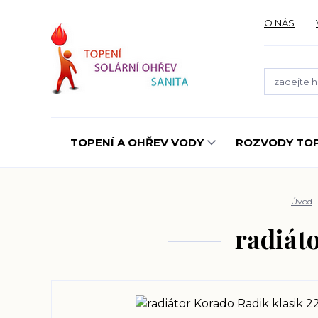
O NÁS
TOPENÍ A OHŘEV VODY
ROZVODY TOP
Úvod
radiát