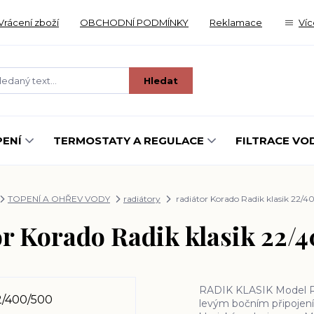
Vrácení zboží
OBCHODNÍ PODMÍNKY
Reklamace
Víc
Hledat
ENÍ
TERMOSTATY A REGULACE
FILTRACE VO
TOPENÍ A OHŘEV VODY
radiátory
radiátor Korado Radik klasik 22/
or Korado Radik klasik 22/
RADIK KLASIK Model R
levým bočním připojen