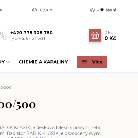
e
CZK
Přihlášení
0
ks
+420 775 308 750
0 Kč
(Po-Pá, 8-16 hod.)
DY
CHEMIE A KAPALINY
Více
400/500
400/500
ADIK KLASIK je deskové těleso s pravým nebo
ím. Radiátor RADIK KLASIK je osvědčený svým