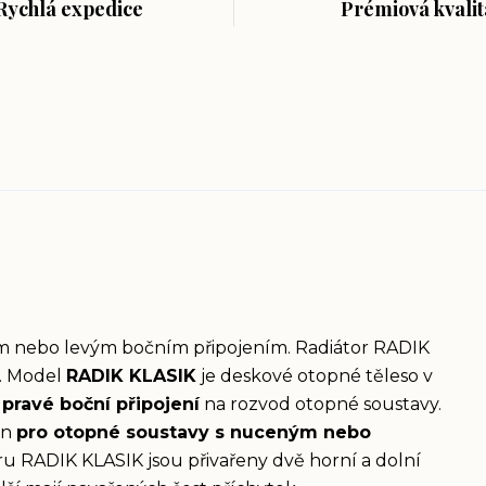
Rychlá expedice
Prémiová kvalit
ým nebo levým bočním připojením. Radiátor RADIK
. Model
RADIK KLASIK
je deskové otopné těleso v
pravé boční připojení
na rozvod otopné soustavy.
en
pro otopné soustavy s nuceným nebo
ru RADIK KLASIK jsou přivařeny dvě horní a dolní