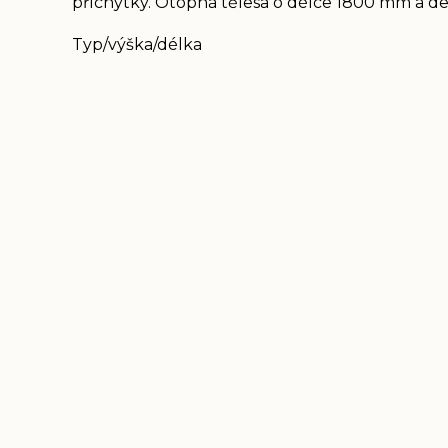
příchytky. Otopná tělesa o délce 1800 mm a del
Typ/výška/délka