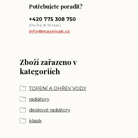
Potřebujete poradit?
+420 775 308 750
(Po-Pá, 8-16 hod.)
info@masnicak.cz
Zboží zařazeno v
kategoriích
TOPENÍ A OHŘEV VODY
radiátory
deskové radiátory
klasik