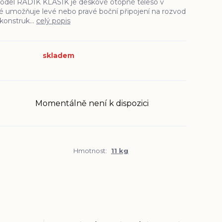
odel RADIK KLASIK je deskové otopné těleso v
é umožňuje levé nebo pravé boční připojení na rozvod
konstruk...
celý popis
skladem
Momentálně není k dispozici
Hmotnost:
11 kg