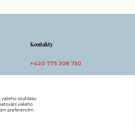
Kontakty
+420 775 308 750
info@masnicak.cz
 vašeho souhlasu
amatování vašeho
ašim preferencím.